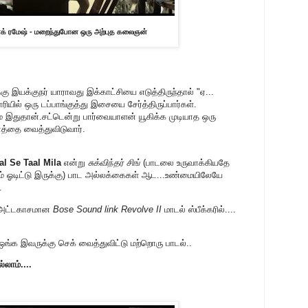
டாக் ரமேஷ் - மறைந்துபோன ஒரு அற்புத கலைஞன்
இயக்குநர் யாராவது இக்காட்சியை எடுத்திருந்தால் "ஏ...
ரியில் ஒரு டப்பாங்குத்து இசையை சேர்த்திருப்பார்கள்.
ே இதுதான்.சட்டென்று பார்வையாளன் யூகிக்க முடியாத ஒரு
தை வைத்துவிடுவார்.
al Se
Taal Mila
என்று
சுக்விந்தர் சிங்
(பாடலை உருவாக்கியதே
ம் ஓடிட்டு இருக்கு) பாட அல்லக்கைகள் ஆட...உண்மையிலேயே
.
ு அட்டகாசமான
Bose Sound link Revolve II
மாடல் ஸ்பீக்கரில்....
்க இவருக்கு செக் வைத்துவிட்டு மற்றொரு பாடல்..
ாம்....