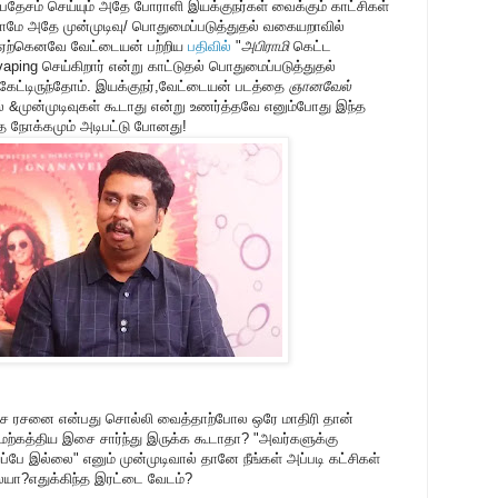
பதேசம் செய்யும் அதே போராளி இயக்குநர்கள் வைக்கும் காட்சிகள்
ல்லாமே அதே முன்முடிவு/ பொதுமைப்படுத்துதல் வகையறாவில்
் ஏற்கெனவே வேட்டையன் பற்றிய
பதிவில்
"
அபிராமி
கெட்ட
aping செய்கிறார் என்று காட்டுதல் பொதுமைப்படுத்துதல்
ேட்டிருந்தோம். இயக்குநர்,வேட்டையன் படத்தை
ஞானவேல்
் &முன்முடிவுகள் கூடாது என்று உணர்த்தவே எனும்போது இந்த
 நோக்கமும் அடிபட்டு போனது!
ை ரசனை என்பது சொல்லி வைத்தாற்போல ஒரே மாதிரி தான்
ற்கத்திய இசை சார்ந்து இருக்க கூடாதா? "அவர்களுக்கு
ப்பே இல்லை" எனும் முன்முடிவால் தானே நீங்கள் அப்படி கட்சிகள்
யா?எதுக்கிந்த இரட்டை வேடம்?