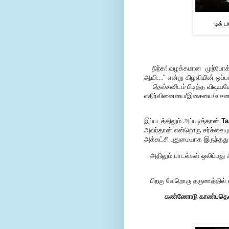
டிக் 
நிற்க! வழக்கமான முற்போக்கு 
ஆயி..." என்று கிழவியின் ஒப்பா
நெல்சனிடம்
பிடித்த விஷயம
எதிர்வினையை/இசையை/வசனத்
இப்படத்திலும் அப்படித்தான்.
Ta
அவர்தான் என்றொரு சர்ச்சையு
அக்கட்சி புதுமையாக இருந்தது
அதிலும் பாடல்கள் ஒலிப்பத
பிறகு வேறொரு தருணத்தில் ஒங
கண்ணோடு காண்பதெல்ல