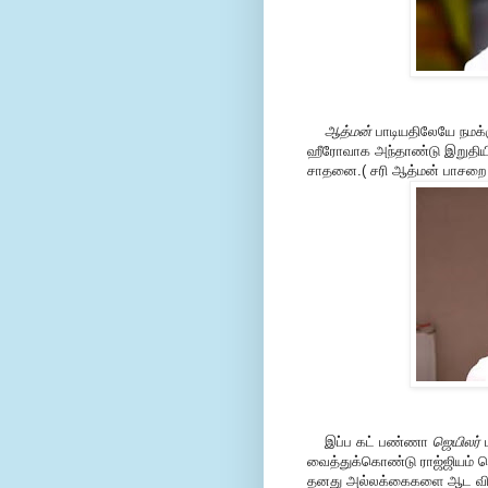
ஆத்மன்
பாடியதிலேயே நமக்க
ஹீரோவாக அந்தாண்டு இறுதியி
சாதனை.( சரி ஆத்மன் பாசறை 
இப்ப கட் பண்ணா
ஜெயிலர்
ப
வைத்துக்கொண்டு ராஜ்ஜியம் செ
தனது அல்லக்கைகளை ஆட விட