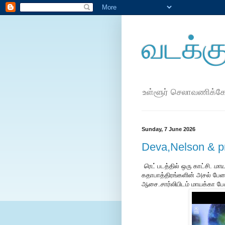
வடக்கு
உள்ளூர் செலாவணிக்க
Sunday, 7 June 2026
Deva,Nelson & pr
ரெட்
படத்தில் ஒரு காட்சி.
மாய
கதாபாத்திரங்களின் அசல் பேரை
ஆசை.
சார்லி
யிடம் மாயக்கா பேச