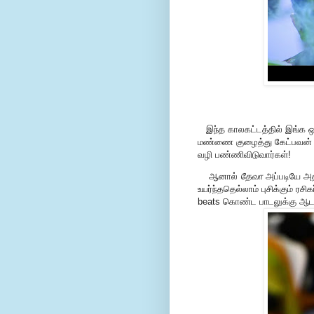
இந்த காலகட்டத்தில் இங்க ஒரு
மண்ணை குழைத்து கேட்பவன் காத
வழி பண்ணிவிடுவார்கள்!
ஆனால்
தேவா
அப்படியே அதற
உயர்ந்ததெல்லாம் புசிக்கும் ர
beats கொண்ட பாடலுக்கு ஆட