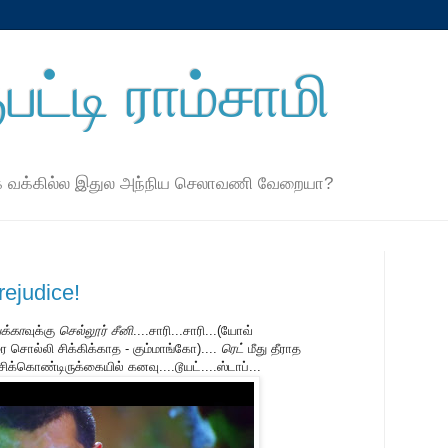
பட்டி ராம்சாமி
ே வக்கில்ல இதுல அந்நிய செலாவணி வேறையா?
ejudice!
க்கா
வுக்கு
செல்லூர்
சீனி
....சாரி...சாரி...(யோவ்
 சொல்லி சிக்கிக்காத - கும்மாங்கோ)....
ரெட்
மீது தீராத
ிக்கொண்டிருக்கையில் கனவு....டூயட்....ஸ்டாப்...