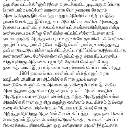
ஒரு சிறு வட்டத்திற்குள் இதை அடைத்துவிட முடியாது.அப்போது
இரண்டாம் உலகப்போர் காரணமாக பொருளாதார சேதாரம்
அடைந்திருந்த இங்கிலாந்து மற்றும் அமெரிக்க பற்றியும் இந்த
நாவல் பேசுகிறது.இப்போது கூட அமெரிக்கா உலகின் அனைத்து
இணைய பயன்பாட்டு தகவல்ககளியும் கண்காணிக்கிறது என்ற
உண்மையை உலகிற்கு தெரிவித்த எட்வர்ட் ஸ்னோடேனை நாடு
நாடாக துரத்தி அடித்து எப்படியாவது உள்ளே தள்ளிவிட அமெரிக்கா
முயற்சிப்பதை நாம் அறிவோம்.இதெல்லாம் நமக்கு உணர்த்துவது
ஒன்றையே..அமெரிக்காவும் கிட்டத்தட்ட எதிர்ப்பில்லாத/இடைவிடாத
கண்காணிப்பை மேற்கொள்ள விரும்பும் ஒரு அரசு நீடிப்பதையே
விரும்புகிறது.அத்தகைய முயற்சி நோக்கி செல்லும் போது
தடைகற்களாக இருப்பவர்களை சுவடில்லாமல் செய்ய பார்க்கிறது.
1984 நாவலில் கூட வின்ஸ்டன் ஸ்மித் எனும் அரசு
ஊழியன் totalitarian ஆட்சிக்கெதிராக முயல்வதை
கண்டுகொள்ளும் அரசு அவனை ஒரு சிறை போன்ற இடத்தில்
அடைத்துவைத்து சில வழிமுறைகள் மூலம் அவன் மனதின்
அடிஆழம் வரை ஊடுருவி செல்கிறது.அந்த அடிஆழத்தில் உள்ள
அரசுக்கெதிரான ஒரு சிறு கருத்து எண்ணம் கூட மிச்சம் இல்லாத
வரை ஸ்மித்தை டார்ச்சர்(உடல் ரீதியாக மட்டுமல்ல) செய்து
அழித்துவிடுகிறது.அதன்பின் அவன் கிட்டத்தட்ட ஒரு நடைபிணம்
போலத்தான் இருக்க வேண்டும்.அரசுக்கெதிராக கலகம் செய்ய
நினைக்ககூட திராணியற்ற ஒரு மனிதனாக அவன் இருப்பதாக