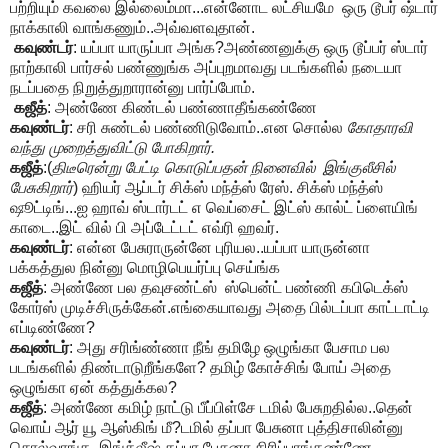
பற்றியும் கவலை இல்லைம்மா...என்னோட லட்சியமே ஒரு டூபர் ஷ்டார்
நாக்காலி வாங்கணும்..அவ்வளவுதான்.
கவுண்டர்
: யப்பா யாருப்பா அங்க?அண்ணனுக்கு ஒரு டூப்பர் ஸ்டார்
நாற்காலி பார்சல் பண்ணுங்க அப்புறமாவது படங்களில் நடையா
நடப்பதை நிறுத்துறாரான்னு பார்ப்போம்.
கஜீத்
: அண்ணே கிண்டல் பண்ணாதீங்கண்ணே
கவுண்டர்
: சரி சுண்டல் பண்ணிடுவோம்..என சொல்ல
கோதாரவி
வந்து முறைத்துவிட்டு போகிறார்.
கஜீத்
:(
திடீரென்று பேட்டி கொடுப்பதன் நினைவில் இங்குலீசில்
பேசுகிறார்
) ஹியர் ஆப்டர் சிக்ஸ் மந்த்ஸ் ரேஸ். சிக்ஸ் மந்த்ஸ்
ஷூட்டிங்...ஐ ஹாவ் ஸ்டார்டட் எ வெப்சைட் இட்ஸ் கால்ட் ப்ளையிங்
காடை..இட் வில் பி அப்டேட்டட் எவ்ரி ஹவர்.
கவுண்டர்
: என்ன பேசுராருன்னே புரியல..யப்பா யாருன்னா
பக்கத்துல நின்னு மொழிபெயர்ப்பு செய்ங்க
கஜீத்
: அண்ணே பல தவுசண்ட்ஸ் ஸ்பென்ட் பண்ணி கபிடெக்ஸ்
கோர்ஸ் முடிச்சிருக்கேன்.எங்கையாவது அதை பில்டப்பா காட்டாட்டி
எப்டிண்ணே?
கவுண்டர்
: அது சரிங்ண்ணா நீங் தமிழே ஒழுங்கா பேசாம பல
படங்களில் திண்டாடுறீங்களே? தமிழ் கோச்சிங் போய் அதை
ஒழுங்கா ஏன் கத்துக்கல?
கஜீத்
: அண்ணே கமிழ் நாட்டு பீப்பிள்சே டமில் பேசுறதில்ல..தென்
வொய் ஆர் யூ ஆஸ்கிங் மீ?டமில் தப்பா பேசுனா புத்திசாலின்னு
சொல்வாங்க. இங்க்லீஷ் தப்பா பேசுனா சிரிப்பாங்கண்ணே.