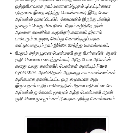
ஒத்துபோவதை நாம் உணரலாம்(முதல் புல்லட்டிர்கான
புரிதலாக இதை எடுத்து கொள்ளலாம்).இதே போல
அலெக்ஸ் ஹாஸ்பிடலில் கோமாவில் இருந்து மீண்டு
முனகும் பொது மிக நீண்ட நேரம் கழித்தே நர்ஸ்
அவனை கவனிக்க வருகிறார்.காரணம் நர்ஸும்
டாக்டரும் உடலுறவு செய்து கொண்டிருப்பதாக
காட்டுவதையும் நாம் இங்கே சேர்த்து கொள்ளலாம்.
மேலும் அந்த பூனை பெண்மணி ஒரு போர்ஸலீன் ஆண்
குறி சிலையை வைத்துள்ளார்.அதே போல அலெக்ஸ்
தனது வலது கண்ணில் பெண்கள் அணியும் Fake
eyelashes அணிகிறான்.அதாவது காம எண்ணங்கள்
அதிகமாக தூண்டப்பட்ட ஒரு சமூகமாக அது
இருப்பதால் எதிர் பாலினத்தின் மீதான ஈடுபாட்டையே
அலெக்ஸ் ஐ லேஷஸ் மூலமும் அந்த பெண்மணி ஆண்
குறி சிலை மூலமும் காட்டுவதாக புரிந்து கொள்ளலாம்.