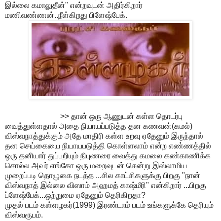
இல்லை கமாலுதீன்" என்றவுடன் அதிர்கிறார்
மணிவண்ணன்..நீள்கிறது பிளேஷ்பேக்.
>> தான் ஒரு ஆணுடன் கள்ள தொடர்பு
வைத்துள்ளதால் அதை நியாயப்படுத்த தன கணவன்(கமல்)
விஸ்வநாத்துக்கும் அதே மாதிரி கள்ள உறவு ஏதேனும் இருந்தால்
தன செய்கையை நியாயபடுத்தி கொள்ளலாம் என்ற எண்ணத்தில்
ஒரு தனியார் துப்பறியும் நிபுணரை வைத்து கமலை கண்காணிக்க
சொல்ல அவர் எங்கோ ஒரு மறைவுடன் சென்று இஸ்லாமிய
முறைப்படி தொழுகை நடத்த ...சில காட்சிகளுக்கு பிறகு "நான்
விஸ்வநாத் இல்லை விஸாம் அஹமத் காஷ்மீரி" என்கிறார் ...பிறகு
ப்ளேஷ்பேக்...ஒற்றுமை ஏதேனும் தெரிகிறதா?
முதல் படம் கள்ளழகர்(1999) இரண்டாம் படம் உங்களுக்கே தெரியும்
விஸ்வரூபம்.