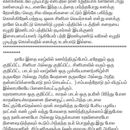
விளக்கிவிடவே முடியாது என்பதில் நான் உறுதியாக உள்ளேன்.அது
உண்மையும் கூட.எனவே இந்த படத்தை பார்த்தபோது எனக்கு
தோன்றிய வெகு சில விஷயங்களை மட்டும் இங்கே பகிர்ந்து
கொள்கிறேன்.மற்றபடி ஒலக சினிமா வெமர்சகன் என்று எனக்கு
நானே பெயரிட்டு கொண்டு முதல் பத்தியில் படத்தின் கதையை
எழுதி இரண்டாம் பத்தியில் நடிகர்கள் இயக்குனர்
இசையமைப்பாளர் ஆகியோர் பற்றி இரண்டிரண்டு வரிகள் எழுதி
முடித்து கொள்வதில் எனக்கு உடன்பாடு இல்லை.
***********************************************************************
**********
நாமே இதை வாழ்வில் உணர்ந்திருப்போம்..ஏதேனும் ஒரு
குறிப்பிட்ட சினிமா அல்லது குறிப்பிட்ட சினிமாவில் வரும் ஒரு
குறிப்பிட்ட பாடல் நம் வாழ்வின் ஒரு முக்கியமான(மகிழ்ச்சி
தருவதோ அல்லது அதீத வேதனை தருவதோ அல்லது அதீத
தன்னம்பிக்கையோடு நாம் செயல்பட்ட ) சம்பவத்தோடு நம் விருப்பம்
இல்லாமலேயே பிணைக்கபட்டிருக்கும்.
உதாரணமாக ஒரு குறிப்பிட்ட காதல் பாடல் ஒரு நபரின் பிரிந்து போன
காதலியை/காதலனை நினைவூட்டலாம்.அந்த பாடலை
கேட்கும்போதெல்லாம் தான் காதலித்த நபரோடு பேசிய பழகிய
நாட்கள் கண் முன் வந்து போவதை உணர்ந்திருக்கலாம்.இதுபோல
ஒரு நண்பனையோ அல்லது நெருக்கமான உறவினரையோ
நினைவுபடுத்தவும் கூடும்.அந்தந்த நபர் பொறுத்து.இது போல
பீத்தோவனின் சிம்பனிகளுக்கு (ஒன்பதாவது சிம்பனி அதிலும்