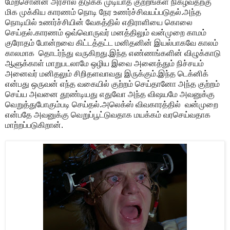
மேற்சொன்ன அரசால் தடுக்க முடியாத குற்றங்கள் நிகழ்வதற்கு
மிக முக்கிய காரணம் நொடி நேர உணர்ச்சிவயப்படுதல்.அந்த
நொடியில் உணர்ச்சியின் வேகத்தில் எதிராளியை கொலை
செய்தல்.காரணம் ஒவ்வொருவர் மனத்திலும் வன்முறை காமம்
குரோதம் போன்றவை கிட்டத்தட்ட மனிதனின் இயல்பாகவே காலம்
காலமாக தொடர்ந்து வருகிறது.இந்த எண்ணங்களின் விழுக்காடு
ஆளுக்காள் மாறுபடலாமே ஒழிய இவை அனைத்தும் நிச்சயம்
அனைவர் மனிதலும் சிறிதளவாவது இருக்கும்.இந்த டெக்னிக்
என்பது ஒருவன் எந்த வகையில் குற்றம் செய்தானோ அந்த குற்றம்
செய்ய அவனை தூண்டியது எதுவோ அந்த விஷயமே அவனுக்கு
வெறுத்துபோகும்படி செய்தல்.அலெக்ஸ் விவகாரத்தில் வன்முறை
என்பதே அவனுக்கு வெறுப்பூட்டுவதாக மயக்கம் வரசெய்வதாக
மாற்றப்படுகிறான்.