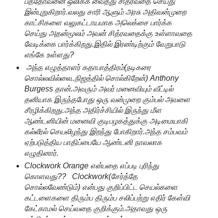
பீத்தோவனை ஒலிக்க வைத்து சித்ரவதை செய்து
இன்புறுகிறார்.வலது சாரி ஆளும் அரசு அதிவன்முறை
காட்சிகளை வலுகட்டாயமாக அலெக்சை பார்க்க
செய்து அதன்மூலம் அவன் சித்ரவதைக்கு உள்ளாவதை
வேடிக்கை பார்க்கிறது.இதில் இரண்டிற்கும் வேறுபாடு
எங்கே உள்ளது?
அந்த எழுத்தாளர் கதாபாத்திரம்(நடிகரை
சொல்லவில்லை..நிஜத்தில் சொல்கிறேன்) Anthony
Burgess தான்.அவரும் அவர் மனைவியும் வீட்டில்
தனியாக இருந்தபோது ஒரு வன்முறை கும்பல் அவளை
சீரழிக்கிறது.அந்த அதிர்ச்சியில் இருந்து மீள
ஆண்டனியின் மனைவி குடிபழகத்துக்கு அடிமையாகி
கல்லீரல் செயலிழந்து இறந்து போகிறார்.அந்த சம்பவம்
ஏற்படுத்திய பாதிப்பையே ஆண்டனி நாவலாக
எழுதினார்.
Clockwork Orange என்பதை எப்படி புரிந்து
கொளவது?? Clockwork(சேர்த்தே
சொல்லவேண்டும்) என்பது குறிப்பிட்ட செயல்களை
கட்டளைகளை திரும்ப திரும்ப சலிப்பற்று எதிர் கேள்வி
கேட்காமல் செய்வதை குறிக்கும்.அதாவது ஒரு