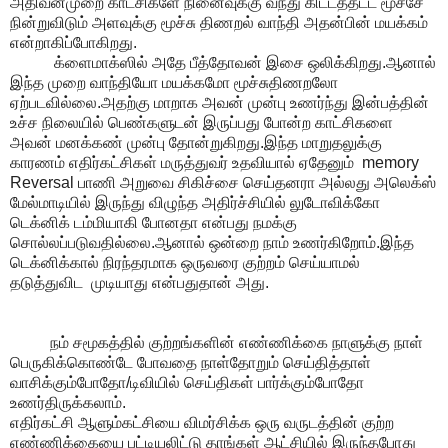
அதிவன்முறை காட்சிகளே நினைவுக்கு வந்து கிட்டத்தட்ட மூச்சே
நின்றுவிடும் அளவுக்கு மூச்சு திணறல் வாந்தி அதன்பின் மயக்கம்
என்றாகிப்போகிறது.
க்ளைமாக்ஸில் அதே பீத்தோவன் இசை ஒலிக்கிறது.ஆனால்
இந்த முறை வாந்தியோ மயக்கமோ மூச்சுதிணறலோ
ஏற்படவில்லை.அதற்கு மாறாக அவன் முன்பு உணர்ந்து இன்பத்தின்
உச்ச நிலையில் பெண்களுடன் இருப்பது போன்ற காட்சிகளை
அவன் மனக்கண் முன்பு தோன்றுகிறது.இந்த மாறுதலுக்கு
காரணம் எதிர்கட்சிகள் மருத்துவர் உதவியால் ஏதேனும் memory
Reversal பாணி அறுவை சிகிச்சை செய்தனரா அல்லது அலெக்ஸ்
மேல்மாடியில் இருந்து விழுந்த அதிர்ச்சியில் லுடோவிக்கோ
டெக்னிக் டம்மியாகி போனதா என்பது நமக்கு
சொல்லப்படுவதில்லை.ஆனால் ஒன்றை நாம் உணர்கிறோம்.இந்த
டெக்னிக்கால் நிரந்தரமாக ஒருவரை குற்றம் செய்யாமல்
தடுத்துவிட முடியாது என்பதுதான் அது.
நம் சமூகத்தில் குற்றங்களின் எண்ணிக்கை நாளுக்கு நாள்
பெருகிக்கொண்டே போவதை நாள்தோறும் செய்தித்தாள்
வாசிக்கும்போதோ/டிவியில் செய்திகள் பார்க்கும்போதோ
உணர்திருக்கலாம்.
எதிர்கட்சி ஆளும்கட்சியை விமர்சிக்க ஒரு வருடத்தின் குற்ற
எண்ணிக்கையை பட்டியலிட்டு தாங்கள் ஆட்சியில் இருந்தபோது