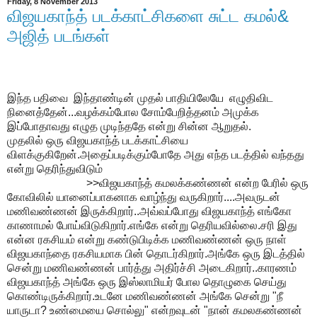
Friday, 8 November 2013
விஜயகாந்த் படக்காட்சிகளை சுட்ட கமல்&
அஜித் படங்கள்
இந்த பதிவை இந்தாண்டின் முதல் பாதியிலேயே எழுதிவிட
நினைத்தேன்...வழக்கம்போல சோம்பேறித்தனம் அமுக்க
இப்போதாவது எழுத முடிந்ததே என்று சின்ன ஆறுதல்.
முதலில் ஒரு விஜயகாந்த் படக்காட்சியை
விளக்குகிறேன்.அதைப்படிக்கும்போதே அது எந்த படத்தில் வந்தது
என்று தெரிந்துவிடும்
>>விஜயகாந்த் கமலக்கண்ணன் என்ற பேரில் ஒரு
கோவிலில் யானைப்பாகனாக வாழ்ந்து வருகிறார்....அவருடன்
மணிவண்ணன் இருக்கிறார்..அவ்வப்போது விஜயகாந்த் எங்கோ
காணாமல் போய்விடுகிறார்.எங்கே என்று தெரியவில்லை.சரி இது
என்ன ரகசியம் என்று கண்டுபிடிக்க மணிவண்ணன் ஒரு நாள்
விஜயகாந்தை ரகசியமாக பின் தொடர்கிறார்.அங்கே ஒரு இடத்தில்
சென்று மணிவண்ணன் பார்த்து அதிர்ச்சி அடைகிறார்..காரணம்
விஜயகாந்த் அங்கே ஒரு இஸ்லாமியர் போல தொழுகை செய்து
கொண்டிருக்கிறார்.உடனே மணிவண்ணன் அங்கே சென்று "நீ
யாருடா? உண்மையை சொல்லு" என்றவுடன் "நான் கமலகண்ணன்