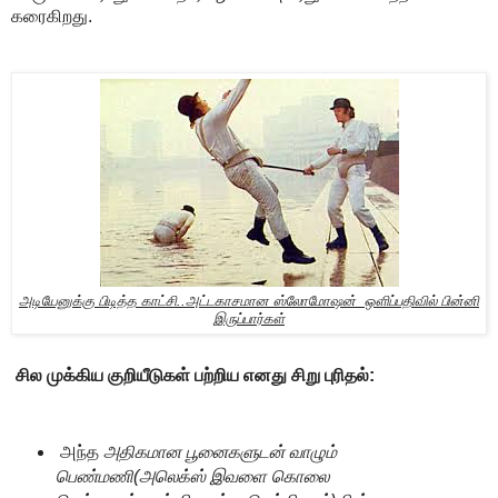
கரைகிறது.
அடியேனுக்கு பிடித்த காட்சி..அட்டகாசமான ஸ்லோமோஷன் ஒளிப்பதிவில் பின்னி
இருப்பார்கள்
சில முக்கிய குறியீடுகள் பற்றிய எனது சிறு புரிதல்:
அந்த
அதிகமான பூனைகளுடன் வாழும்
பெண்மணி(அலெக்ஸ் இவளை கொலை