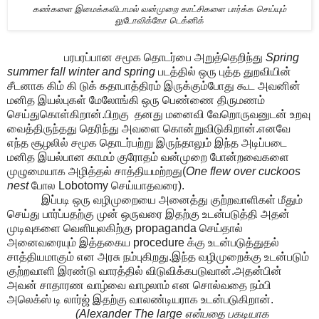
கண்களை இமைக்கவிடாமல் வன்முறை காட்சிகளை பார்க்க செய்யும்
லுடோவிக்கோ டெக்னிக்
பரபரப்பான சமூக தொடர்பை அறுத்தெறிந்து
Spring
summer fall winter and spring
படத்தில் ஒரு புத்த துறவியின்
சீடனாக கிம் கி டுக் கதாபாத்திரம் இருக்கும்போது கூட அவனின்
மனித இயல்புகள் மேலோங்கி ஒரு பெண்ணை திருமணம்
செய்துகொள்கிறான்.பிறகு தனது மனைவி வேறொருவனுடன் உறவு
வைத்திருந்தது தெரிந்து அவளை கொன்றுவிடுகிறான்.எனவே
எந்த சூழலில் சமூக தொடர்பற்று இருந்தாலும் இந்த அடிப்படை
மனித இயல்பான காமம் குரோதம் வன்முறை போன்றவைகளை
முழுமையாக அழித்தல் சாத்தியமற்றது(
One flew over cuckoos
nest
போல Lobotomy செய்யாதவரை).
இப்படி ஒரு வழிமுறையை அனைத்து குற்றவாளிகள் மீதும்
செய்து பார்ப்பதற்கு முன் ஒருவரை இதற்கு உடன்படுத்தி அதன்
முடிவுகளை வெளியுலகிற்கு propaganda செய்தால்
அனைவரையும் இத்தகைய procedure க்கு உடன்படுத்துதல்
சாத்தியமாகும் என அரசு நம்புகிறது.இந்த வழிமுறைக்கு உடன்படும்
குற்றவாளி இரண்டு வாரத்தில் விடுவிக்கபடுவான்.அதன்பின்
அவன் சாதாரண வாழ்வை வாழலாம் என சொல்வதை நம்பி
அலெக்ஸ் டி லார்ஜ் இதற்கு வாலண்டியராக உடன்படுகிறான்.
(Alexander The large என்பதை பகடியாக