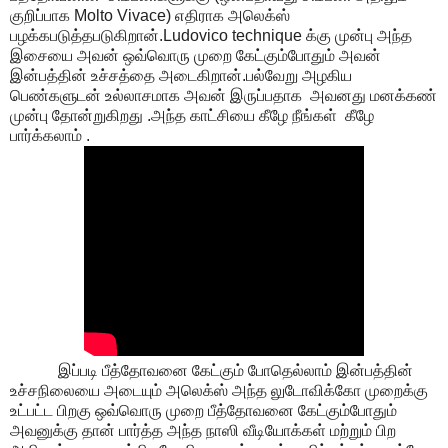
குறிப்பாக Molto Vivace) எதிராக அலெக்ஸ்
பழக்கபடுத்தபடுகிறான்.Ludovico technique க்கு முன்பு அந்த
இசையை அவன் ஒவ்வொரு முறை கேட்கும்போதும் அவன்
இன்பத்தின் உச்சத்தை அடைகிறான்.பல்வேறு அழகிய
பெண்களுடன் உல்லாசமாக அவன் இருப்பதாக அவனது மனக்கண்
முன்பு தோன்றுகிறது .அந்த காட்சியை கீழே நீங்கள் கீழே
பார்க்கலாம் .
இப்படி பீத்தோவனை கேட்கும் போதெல்லாம் இன்பத்தின்
உச்சநிலையை அடையும் அலெக்ஸ் அந்த லுடோவிக்கோ முறைக்கு
உட்பட்ட பிறகு ஒவ்வொரு முறை பீத்தோவனை கேட்கும்போதும்
அவனுக்கு தான் பார்த்த அந்த நாஸி வீடியோக்கள் மற்றும் பிற