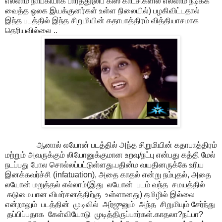
எல்லாம் நாயகியாக பார்த்து(லிப் கிஸ் காட்சிகளில் எல்லாம் நடிக்க
வைத்த ஓலக இயக்குனர்கள் உள்ள நிலையில்) பழகிவிட்டதால்
இந்த படத்தில் இந்த சிறுமியின் கதாபாத்திரம் வித்தியாசமாக
தெரியவில்லை ..
ஆனால் லயோன் படத்தில் அந்த சிறுமியின் கதாபாத்திரம்
மற்றும் அவருக்கும் லியோனுக்குமான உறவு/நட்பு என்பது கத்தி மேல்
நடப்பது போல சொல்லப்பட்டுள்ளது.பதின்ம வயதினருக்கே உரிய
இனக்கவர்ச்சி (infatuation), அதை காதல் என்று நம்புதல், அதை
லயோன் மறுத்தல் எல்லாம்(இது லயோன் படம் வந்த சமயத்தில்
கடுமையான விமர்சனத்திற்கு உள்ளானது) தமிழில் இல்லை
என்றாலும் படத்தின் முடிவில் அர்ஜுனும் அந்த சிறுமியும் சேர்ந்து
தப்பிப்பதாக கேள்வியோடு முடித்திருப்பார்கள்.காதலா?நட்பா?