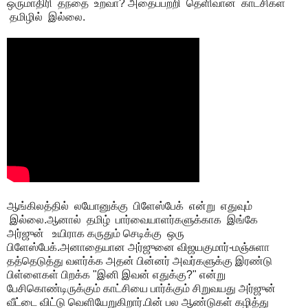
ஒருமாதிரி தந்தை உறவா? அதைப்பற்றி தெளிவான காட்சிகள்
தமிழில் இல்லை.
ஆங்கிலத்தில் லயோனுக்கு பிளேஸ்பேக் என்று எதுவும்
இல்லை.ஆனால் தமிழ் பார்வையாளர்களுக்காக இங்கே
அர்ஜுன் உயிராக கருதும் செடிக்கு ஒரு
பிளேஸ்பேக்.அனாதையான அர்ஜுனை விஜயகுமார்-மஞ்சுளா
தத்தெடுத்து வளர்க்க அதன் பின்னர் அவர்களுக்கு இரண்டு
பிள்ளைகள் பிறக்க "இனி இவன் எதுக்கு?" என்று
பேசிகொண்டிருக்கும் காட்சியை பார்க்கும் சிறுவயது அர்ஜுன்
வீட்டை விட்டு வெளியேறுகிறார்.பின் பல ஆண்டுகள் கழித்து