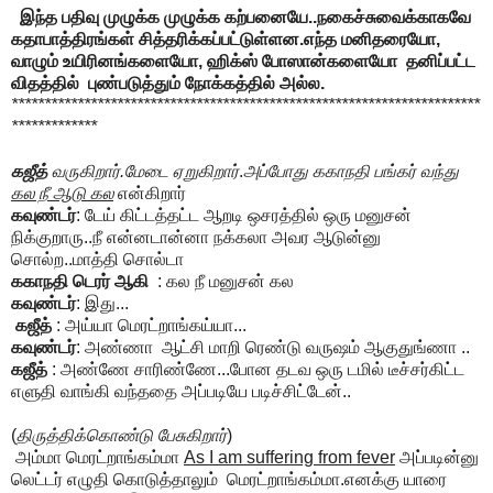
இந்த பதிவு முழுக்க முழுக்க கற்பனையே..நகைச்சுவைக்காகவே
கதாபாத்திரங்கள் சித்தரிக்கப்பட்டுள்ளன.எந்த மனிதரையோ,
வாழும் உயிரினங்களையோ, ஹிக்ஸ் போஸான்களையோ தனிப்பட்ட
விதத்தில் புண்படுத்தும் நோக்கத்தில் அல்ல.
***********************************************************************
*************
கஜீத்
வருகிறார்.மேடை ஏறுகிறார்
.
அப்போது ககாநதி பங்கர் வந்து
கல நீ ஆடு கல
என்கிறார்
கவுண்டர்
: டேய் கிட்டத்தட்ட ஆறடி ஒசரத்தில் ஒரு மனுசன்
நிக்குறாரு..நீ என்னடான்னா நக்கலா அவர ஆடுன்னு
சொல்ற..மாத்தி சொல்டா
ககாநதி டெரர் ஆகி
: கல நீ மனுசன் கல
கவுண்டர்
: இது...
கஜீத்
: அய்யா மெரட்றாங்கய்யா...
கவுண்டர்
: அண்ணா ஆட்சி மாறி ரெண்டு வருஷம் ஆகுதுங்ணா ..
கஜீத்
: அண்ணே சாரிண்ணே...போன தடவ ஒரு டமில் டீச்சர்கிட்ட
எளுதி வாங்கி வந்ததை அப்படியே படிச்சிட்டேன்..
(
திருத்திக்கொண்டு பேசுகிறார்
)
அம்மா மெரட்றாங்கம்மா
As I am suffering from fever
அப்படின்னு
லெட்டர் எழுதி கொடுத்தாலும் மெரட்றாங்கம்மா.எனக்கு யாரை