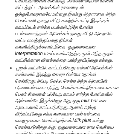
செய்வதால்தான் சிறைக்கு செல்கிறான்)யின் ரசனை
கிட்டத்தட்ட அலெக்சின் ரசனையுடன்
ஒத்துபோவதாகவே உள்ளது.இதற்கு ஆதாரமாக அந்த
பெண்மணி தனது வீட்டு சுவற்றில் மாட்டி இருக்கும்
காமம்/உடல் சார்ந்த படங்கள்.இதே போன்ற
படங்களைத்தான் அலெக்சும் தனது வீட்டு அறையில்
மாட்டி வைத்திருப்பதை நீங்கள்
கவனித்திருக்கலாம்.இதை ஒருவகையான
interpretation செய்யலாம்.அதற்கு முன் அந்த முதல்
காட்சிக்கான விளக்கத்தை பார்த்துவிடுவது நல்லது.
முதல் காட்சியில் காட்டப்படுவது என்ன?அலெக்சின்
கண்களில் இருந்து கேமரா பின்னே நோக்கி
செல்கிறது.அப்படி செல்ல செல்ல அந்த அறையின்
பரிணாமங்களை புரிந்து கொள்ளலாம்.நிர்வாணமாக பல
பெண் சிலைகள் பல்வேறு காமம் சார்ந்த போஸ்களில்
ஆங்காங்கே இருக்கிறது.அது ஒரு milk bar என
அடையாளம் காட்டபடுகிறது.ஆனால் அங்கு
விற்கப்படுவது எந்த வகையான பால் என்பதை
மறைமுகமாக சொல்கிறார்கள்.Milk plus என்று
சொல்லபடுகிறது.அது ஒருவகையான காம வெறியை
தூண்டும் ஒருவித போதை வஸ்துவாகத்தான் நாம்