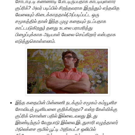
சோடாபுட்டி கண்ணாடி போட்டிருப்பதாக காட்டியுள்ளார்
குப்ரிக்? அவர் படிப்பில் சிறந்தவராக இருந்தும் எந்தவித
வேலையும் கிடைக்காததால்(அப்படிப்பட்ட ஒரு
சமூகத்தில் தான் இந்த முழு கதையும் நடப்பதாக
காட்டபடுகிறது) தனது உடலை பராமரித்து
பிழைப்புக்காக அடியாள் வேலை செய்கிறார் என்பதாக
எடுத்துகொள்ளலாம்.
இந்த கதையின் பின்னணி நடக்கும் சமூகம் கம்யூனிச
சோவியத் யூனியனை குறிக்கிறதா? என்ற கேள்விக்கு
குப்ரிக் சொன்ன பதில் இல்லை..வலது இடது
இரண்டிற்கும் வேறுபாடு இல்லை.இடதுசாரி எழுத்தாளர்
அலெக்சை ரூமில் பூட்டி அதிகபட்ச ஒலியில்