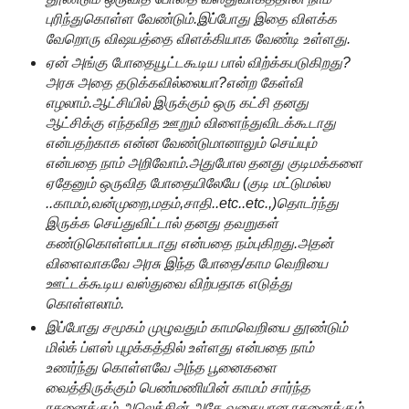
புரிந்துகொள்ள வேண்டும்.இப்போது இதை விளக்க
வேறொரு விஷயத்தை விளக்கியாக வேண்டி உள்ளது.
ஏன் அங்கு போதையூட்டகூடிய பால் விற்க்கபடுகிறது?
அரசு அதை தடுக்கவில்லையா?என்ற கேள்வி
எழலாம்.ஆட்சியில் இருக்கும் ஒரு கட்சி தனது
ஆட்சிக்கு எந்தவித ஊறும் விளைந்துவிடக்கூடாது
என்பதற்காக என்ன வேண்டுமானாலும் செய்யும்
என்பதை நாம் அறிவோம்.அதுபோல தனது குடிமக்களை
ஏதேனும் ஒருவித போதையிலேயே (குடி மட்டுமல்ல
..காமம்,வன்முறை,மதம்,சாதி..etc..etc.,)தொடர்ந்து
இருக்க செய்துவிட்டால் தனது தவறுகள்
கண்டுகொள்ளப்படாது என்பதை நம்புகிறது.அதன்
விளைவாகவே அரசு இந்த போதை/காம வெறியை
ஊட்டக்கூடிய வஸ்துவை விற்பதாக எடுத்து
கொள்ளலாம்.
இப்போது சமூகம் முழுவதும் காமவெறியை தூண்டும்
மில்க் ப்ளஸ் புழக்கத்தில் உள்ளது என்பதை நாம்
உணர்ந்து கொள்ளவே அந்த பூனைகளை
வைத்திருக்கும் பெண்மணியின் காமம் சார்ந்த
ரசனைக்கும் அலெக்சின் அதே வகையான ரசனைக்கும்