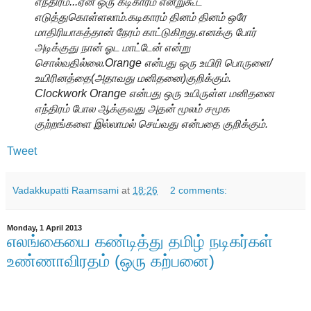
எந்திரம்...ஏன் ஒரு கடிகாரம் என்றுகூட
எடுத்துகொள்ளலாம்.கடிகாரம் தினம் தினம் ஒரே
மாதிரியாகத்தான் நேரம் காட்டுகிறது.எனக்கு போர்
அடிக்குது நான் ஓட மாட்டேன் என்று
சொல்வதில்லை.Orange என்பது ஒரு உயிரி பொருளை/
உயிரினத்தை(அதாவது மனிதனை)குறிக்கும்.
Clockwork Orange என்பது ஒரு உயிருள்ள மனிதனை
எந்திரம் போல ஆக்குவது அதன் மூலம் சமூக
குற்றங்களை இல்லாமல் செய்வது என்பதை குறிக்கும்.
Tweet
Vadakkupatti Raamsami
at
18:26
2 comments:
Monday, 1 April 2013
எலங்கையை கண்டித்து தமிழ் நடிகர்கள்
உண்ணாவிரதம் (ஒரு கற்பனை)