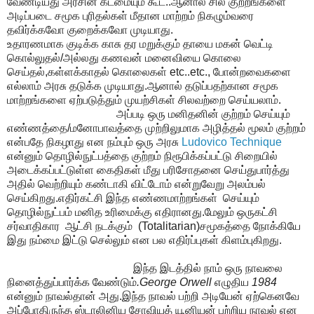
வேண்டியது அரசின் கடமையும் கூட..ஆனால் சில குற்றங்களை
அடிப்படை சமூக புரிதல்கள் மீதான மாற்றம் நிகழும்வரை
தவிர்க்கவோ குறைக்கவோ முடியாது.
உதாரணமாக குடிக்க காசு தர மறுக்கும் தாயை மகன் வெட்டி
கொல்லுதல்/அல்லது கணவன் மனைவியை கொலை
செய்தல்,கள்ளக்காதல் கொலைகள் etc..etc., போன்றவைகளை
எல்லாம் அரசு தடுக்க முடியாது.ஆனால் தடுப்பதற்கான சமூக
மாற்றங்களை ஏற்படுத்தும் முயற்சிகள் சிலவற்றை செய்யலாம்.
அப்படி ஒரு மனிதனின் குற்றம் செய்யும்
எண்ணத்தை/மனோபாவத்தை முற்றிலுமாக அழித்தல் மூலம் குற்றம்
என்பதே நிகழாது என நம்பும் ஒரு அரசு
Ludovico Technique
என்னும் தொழில்நுட்பத்தை குற்றம் நிரூபிக்கப்பட்டு சிறையில்
அடைக்கப்பட்டுள்ள கைதிகள் மீது பரிசோதனை செய்துபார்த்து
அதில் வெற்றியும் கண்டாகி விட்டோம் என்றுவேறு அலம்பல்
செய்கிறது.எதிர்கட்சி இந்த எண்ணமாற்றங்கள் செய்யும்
தொழில்நுட்பம் மனித உரிமைக்கு எதிரானது.மேலும் ஒருகட்சி
சர்வாதிகார ஆட்சி நடக்கும் (Totalitarian)சமூகத்தை நோக்கியே
இது நம்மை இட்டு செல்லும் என பல எதிர்ப்புகள் கிளம்புகிறது.
இந்த இடத்தில் நாம் ஒரு நாவலை
நினைத்துப்பார்க்க வேண்டும்
.George Orwell
எழுதிய
1984
என்னும் நாவல்தான் அது.இந்த நாவல் பற்றி அடியேன் ஏற்கெனவே
அப்போதிருந்த ஸ்டாலினிய சோவியத் யூனியன் பற்றிய நாவல் என