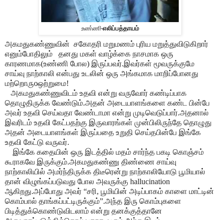
உண்ணி
-
எலிப்பத்தாயம்
அகமதுகண்ணுவின்
சகோதரி மறுமணம் புரிய மறுத்துவிடுகிறார்
எனும்போதிலும்
தனது மகள் வாழ்க்கை நாசமாக ஒரு
காரணமாக(உண்ணி போல) இருப்பவர்.இவர்கள் மூவருக்குமே
சாய்வு நாற்காலி என்பது உடலின் ஒரு அங்கமாக மாறிப்போனது
மற்றொருoஒற்றுமை!
அகமதுகண்ணுவிடம் உதவி என்று வருவோர் கண்டிப்பாக
தொழுதிருக்க வேண்டும்.அதன் அடையாளங்களை கண்ட பின்பே
அவர் உதவி செய்வதா வேண்டாமா என்று முடிவெடுப்பார்.அதனால்
இவரிடம் உதவி கேட்பதற்கு இருவாரங்கள் முன்பிலிருந்தே தொழுது
அதன் அடையாளங்கள் இருப்பதை உறுதி செய்தபின்பே இங்கே
உதவி கேட்டு வருவர்.
இங்கே கதையின் ஒரு இடத்தில் மதம் சார்ந்த பகடி கொஞ்சம்
கூராகவே இருக்கும்.அகமதுகண்ணு திண்ணை சாய்வு
நாற்காலியில் அமர்ந்திருக்க திடீரென்று நாற்காலியோடு பூமியால்
தான் விழுங்கப்படுவது போல அவருக்கு hallucination
ஆகிறது.அப்போது அவர் “சரி, பூமியின் அடிப்பாகம் காளை மாட்டின்
கொம்பால் தாங்கப்பட்டிருக்கும்”.அந்த இரு கொம்புகளை
பிடித்துக்கொண்டுவிடலாம் என்று தனக்குத்தானே