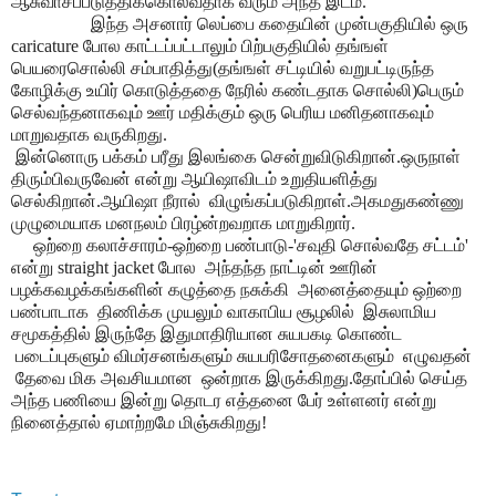
ஆசுவாசப்படுத்திக்கொல்வதாக வரும் அந்த இடம்.
இந்த அசனார் லெப்பை கதையின் முன்பகுதியில் ஒரு
caricature போல காட்டப்பட்டாலும் பிற்பகுதியில் தங்ஙள்
பெயரைசொல்லி சம்பாதித்து(தங்ஙள் சட்டியில் வறுபட்டிருந்த
கோழிக்கு உயிர் கொடுத்ததை நேரில் கண்டதாக சொல்லி)பெரும்
செல்வந்தனாகவும் ஊர் மதிக்கும் ஒரு பெரிய மனிதனாகவும்
மாறுவதாக வருகிறது.
இன்னொரு பக்கம் பரீது இலங்கை சென்றுவிடுகிறான்.ஒருநாள்
திரும்பிவருவேன் என்று ஆயிஷாவிடம் உறுதியளித்து
செல்கிறான்.ஆயிஷா நீரால்
விழுங்கப்படுகிறாள்.அகமதுகண்ணு
முழுமையாக மனநலம் பிரழ்ன்றவறாக மாறுகிறார்.
ஒற்றை கலாச்சாரம்-ஒற்றை பண்பாடு-'சவுதி சொல்வதே சட்டம்'
என்று straight jacket போல
அந்தந்த நாட்டின் ஊரின்
பழக்கவழக்கங்களின் கழுத்தை நசுக்கி அனைத்தையும் ஒற்றை
பண்பாடாக திணிக்க முயலும் வாகாபிய சூழலில் இசுலாமிய
சமூகத்தில் இருந்தே இதுமாதிரியான சுயபகடி கொண்ட
படைப்புகளும் விமர்சனங்களும் சுயபரிசோதனைகளும் எழுவதன்
தேவை மிக அவசியமான ஒன்றாக இருக்கிறது.தோப்பில் செய்த
அந்த பணியை இன்று தொடர எத்தனை பேர் உள்ளனர் என்று
நினைத்தால் ஏமாற்றமே மிஞ்சுகிறது!