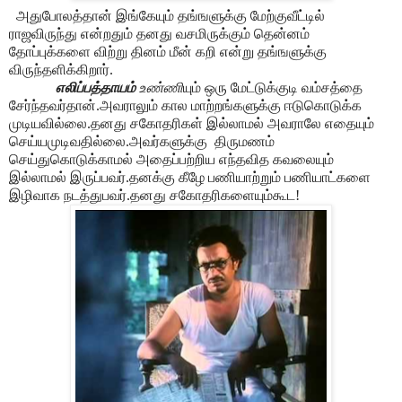
அதுபோலத்தான் இங்கேயும் தங்ஙளுக்கு மேற்குவீட்டில்
ராஜவிருந்து என்றதும் தனது வசமிருக்கும் தென்னம்
தோப்புக்களை விற்று தினம் மீன் கறி என்று தங்ஙளுக்கு
விருந்தளிக்கிறார்.
எலிப்பத்தாயம்
உண்ணி
யும் ஒரு மேட்டுக்குடி வம்சத்தை
சேர்ந்தவர்தான்.அவராலும் கால மாற்றங்களுக்கு ஈடுகொடுக்க
முடியவில்லை.தனது சகோதரிகள் இல்லாமல் அவராலே எதையும்
செய்யமுடிவதில்லை.அவர்களுக்கு திருமணம்
செய்துகொடுக்காமல் அதைப்பற்றிய எந்தவித கவலையும்
இல்லாமல் இருப்பவர்.தனக்கு கீழே பணியாற்றும் பணியாட்களை
இழிவாக நடத்துபவர்.தனது சகோதரிகளையும்கூட!