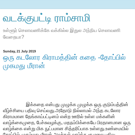
வடக்குபட்டி ராம்சாமி
உள்ளூர் செலாவணிக்கே வக்கில்ல இதுல அந்நிய செலாவணி
வேறையா?
Sunday, 21 July 2019
ஒரு கடலோர கிராமத்தின் கதை -தோப்பில்
முகமது மீரான்
இக்கதை என்பது முழுக்க முழுக்க ஒரு குடும்பத்தின்
வீழ்ச்சியை பதிவு செய்வது.அதோடு நில்லாமல் அந்த கடலோர
கிராமமான தேங்காய்பட்டினம் என்ற ஊரில் உள்ள மக்களின்
வாழ்க்கைமுறை, பேச்சுவழக்கு, மதநம்பிக்கையே பிரதானமான ஒரு
வாழ்க்கை என்று மிக நுட்பமான சித்தரிப்பாக உள்ளது.உண்மையில்
தோப்பில் முகம்மது மீரான் அவர்கள் வாழ்ந்த சூழலை பதிவு