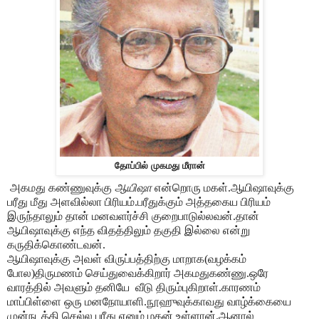
தோப்பில் முகமது மீரான்
அகமது கண்ணுவுக்கு
ஆயிஷா
என்றொரு மகள்.ஆயிஷாவுக்கு
பரீது மீது அளவில்லா பிரியம்.பரீதுக்கும் அத்தகைய பிரியம்
இருந்தாலும் தான் மனவளர்ச்சி குறைபாடுல்லவன்.தான்
ஆயிஷாவுக்கு எந்த விதத்திலும் தகுதி இல்லை என்று
கருதிக்கொண்டவன்.
ஆயிஷாவுக்கு அவள் விருப்பத்திற்கு மாறாக(வழக்கம்
போல)திருமணம் செய்துவைக்கிறார் அகமதுகண்ணு.ஒரே
வாரத்தில் அவளும் தனியே
வீடு திரும்புகிறாள்.காரணம்
மாப்பிள்ளை ஒரு மனநோயாளி.நூஹுவுக்காவது வாழ்க்கையை
முன்நடத்தி செல்ல பரீது எனும் மகன் உள்ளான்.ஆனால்