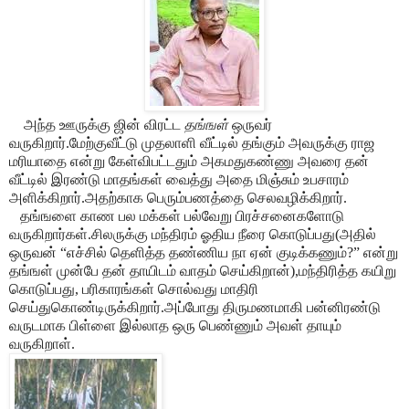
அந்த ஊருக்கு ஜின் விரட்ட
தங்ஙள்
ஒருவர்
வருகிறார்.மேற்குவீட்டு முதலாளி வீட்டில் தங்கும் அவருக்கு ராஜ
மரியாதை என்று கேள்விபட்டதும் அகமதுகண்ணு அவரை தன்
வீட்டில் இரண்டு மாதங்கள் வைத்து அதை மிஞ்சும் உபசாரம்
அளிக்கிறார்.அதற்காக பெரும்பணத்தை செலவழிக்கிறார்.
தங்ஙளை காண பல மக்கள் பல்வேறு பிரச்சனைகளோடு
வருகிறார்கள்.சிலருக்கு மந்திரம் ஓதிய நீரை கொடுப்பது(அதில்
ஒருவன் “எச்சில் தெளித்த தண்ணிய நா ஏன் குடிக்கணும்?” என்று
தங்ஙள் முன்பே தன் தாயிடம் வாதம் செய்கிறான்),மந்திரித்த கயிறு
கொடுப்பது, பரிகாரங்கள் சொல்வது மாதிரி
செய்துகொண்டிருக்கிறார்.அப்போது திருமணமாகி பன்னிரண்டு
வருடமாக பிள்ளை இல்லாத ஒரு பெண்ணும் அவள் தாயும்
வருகிறாள்.