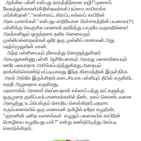
ஆங்கில பள்ளி என்பது நரகத்திற்கான வழி!”மூணாம்
வேதத்துக்காரன்(கிறிஸ்தவர்கள்) நம்மை காபிராக்க
பார்க்கிறான்”.”கால்சராய், கிராப்பு எல்லாம் காபிரின்
அடையாளங்கள்” என்பது மாதிரியான பிரச்சாரத்தின் பயனாக(!!)
பள்ளிக்கு வெகுசில மாணவர் தவிர்த்து யாருமே வருவதில்லை!
அவர்களிலும் ஒருத்தரை தவிர அனைவரும்
முஸ்லிமல்லாதவர்கள்.ஒரே ஒரு முஸ்லிம் மாணவன்.அது
மஹ்ம்மூதுவின் மகன்.
அந்த பள்ளியையும் தீவைத்து கொளுத்துகிறார்
அகமதுகண்ணு.பள்ளி ஆசிரியரையும் அவரது மனைவியையும்
ஊரே பலவாறாக அசிங்கப்படுத்துகிறது.அதையும்
தாங்கிக்கொண்டு எப்படியாவது இந்த கிராமத்தின் இருள்நீக்க
அவர் அங்கே இருக்கிறார்.கடைசியாக பள்ளியும் தீயில் கருகிவிட
கதறி அழுவதாக வருகிறது.
மதரசாவில்
அசனார் லெப்பை
தான் எல்லாம்.பத்து நாட்களுக்கு
ஒருமுறை குளிப்பவர்.மாணவர்களில் நீண்ட நகம் கொண்டவனை
அழைத்து உடம்பெங்கும் சொறிய சொல்கிறார்.மதரசா
கரும்பலகையில் ஒரு மாணவன் தமிழில் ஏதோ எழுதிவிட
"குரானின் புனித வசனங்கள் எழுதும் பலகையில் காபிரின்
மொழியை எழுதியது யார்?" என்று கண்டுபிடித்து பிரம்படி
கொடுக்கிறார்.