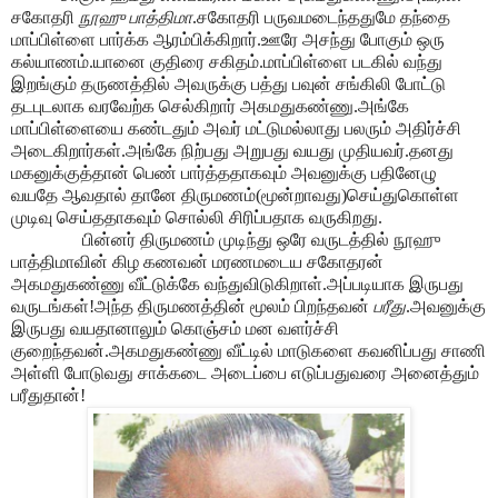
சகோதரி
நூஹு பாத்திமா
.சகோதரி பருவமடைந்ததுமே தந்தை
மாப்பிள்ளை பார்க்க ஆரம்பிக்கிறார்.ஊரே அசந்து போகும் ஒரு
கல்யாணம்.யானை குதிரை சகிதம்.மாப்பிள்ளை படகில் வந்து
இறங்கும் தருணத்தில் அவருக்கு பத்து பவுன் சங்கிலி போட்டு
தடபுடலாக வரவேற்க செல்கிறார் அகமதுகண்ணு.அங்கே
மாப்பிள்ளையை கண்டதும் அவர் மட்டுமல்லாது பலரும் அதிர்ச்சி
அடைகிறார்கள்.அங்கே நிற்பது அறுபது வயது முதியவர்.தனது
மகனுக்குத்தான் பெண் பார்த்ததாகவும் அவனுக்கு பதினேழு
வயதே ஆவதால் தானே திருமணம்(மூன்றாவது)செய்துகொள்ள
முடிவு செய்ததாகவும் சொல்லி சிரிப்பதாக வருகிறது.
பின்னர் திருமணம் முடிந்து ஒரே வருடத்தில் நூஹு
பாத்திமாவின் கிழ கணவன் மரணமடைய சகோதரன்
அகமதுகண்ணு வீட்டுக்கே வந்துவிடுகிறாள்.அப்படியாக இருபது
வருடங்கள்!அந்த திருமணத்தின் மூலம் பிறந்தவன்
பரீது
.அவனுக்கு
இருபது வயதானாலும் கொஞ்சம் மன வளர்ச்சி
குறைந்தவன்.அகமதுகண்ணு வீட்டில் மாடுகளை கவனிப்பது சாணி
அள்ளி போடுவது சாக்கடை அடைப்பை எடுப்பதுவரை அனைத்தும்
பரீதுதான்!