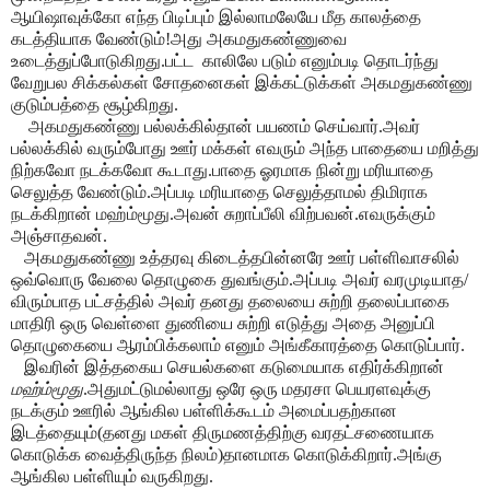
ஆயிஷாவுக்கோ எந்த பிடிப்பும் இல்லாமலேயே மீத காலத்தை
கடத்தியாக வேண்டும்!அது அகமதுகண்ணுவை
உடைத்துப்போடுகிறது.பட்ட
காலிலே படும் எனும்படி தொடர்ந்து
வேறுபல சிக்கல்கள் சோதனைகள் இக்கட்டுக்கள் அகமதுகண்ணு
குடும்பத்தை சூழ்கிறது.
அகமதுகண்ணு பல்லக்கில்தான் பயணம் செய்வார்.அவர்
பல்லக்கில் வரும்போது ஊர் மக்கள் எவரும் அந்த பாதையை மறித்து
நிற்கவோ நடக்கவோ கூடாது.பாதை ஓரமாக நின்று மரியாதை
செலுத்த வேண்டும்.அப்படி மரியாதை செலுத்தாமல் திமிராக
நடக்கிறான் மஹ்ம்மூது.அவன் சுறாப்பீலி விற்பவன்.எவருக்கும்
அஞ்சாதவன்.
அகமதுகண்ணு உத்தரவு கிடைத்தபின்னரே ஊர் பள்ளிவாசலில்
ஒவ்வொரு வேலை தொழுகை துவங்கும்.அப்படி அவர் வரமுடியாத/
விரும்பாத பட்சத்தில் அவர் தனது தலையை சுற்றி தலைப்பாகை
மாதிரி ஒரு வெள்ளை துணியை சுற்றி எடுத்து அதை அனுப்பி
தொழுகையை ஆரம்பிக்கலாம் எனும் அங்கீகாரத்தை கொடுப்பார்.
இவரின் இத்தகைய செயல்களை கடுமையாக எதிர்க்கிறான்
மஹ்ம்மூது
.அதுமட்டுமல்லாது ஒரே ஒரு மதரசா பெயரளவுக்கு
நடக்கும் ஊரில் ஆங்கில பள்ளிக்கூடம் அமைப்பதற்கான
இடத்தையும்(தனது மகள் திருமணத்திற்கு வரதட்சணையாக
கொடுக்க வைத்திருந்த நிலம்)தானமாக கொடுக்கிறார்.அங்கு
ஆங்கில பள்ளியும் வருகிறது.