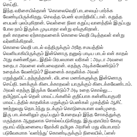
செய்தி.
இந்த வரிசையில்தான் ‘கொலைவெறி’பாடலையும் பார்க்க
வேண்டியிருக்கிறது. செவத்த பெண் ஏமாற்றிவிட்டாள். கறுத்த
பையன் புலம்புகிறான். வெள்ளை நிலா கறுப்பு வானத்தில் இருப்பது
போல நாம் இருக்க முடியாதா என்று ஏங்குகிறான்.
தன் காதலை ஏற்காதவளைக் கொலை வெறி பிடித்தவள் என்று
வர்ணிக்கிறான்.
கொலை வெறி பாடல் வந்திருக்கும் அதே சமயத்தில்
வெளியாகியிருக்கும் இன்னொரு தனுஷ் பாடிய பாடல் என் காதல்
அது கண்ணீருல.. இதில் பிரபலமான வரிகள் : அடிடா அவளை
உதைடா அவளை என்பவைதான். எதற்கு அடிக்கவேண்டும்?
உதைக்க வேண்டும்? இவனைக் காதலிக்க அவள்
மறுத்துவிட்டதற்குத்தான். விடலை மனங்களுக்கு இன்னொரு
செய்தி. உனக்குக் கிடைக்காதவள் யாருக்கும் கிடைக்கவேண்டாம்.
அவள் எதற்கு இருக்க வேண்டும்? அடி உதை கொல்லு…
தமிழ்நாட்டில் தென் மாவட்டங்களில் குறிப்பாக கன்னியாகுமரி
மாவட்டத்தில் காதலிக்க மறுக்கும் பெண்கள் முகத்தில் ஆசிட்
ஊற்றுவது தொடர்ந்து நடக்கும் கொடுமையான வன்முறை.
இரு பாடல்களிலும் குடிப்பதும் போதையும் இந்த சோகத்துக்கு
மருந்தாக ஆறுதலாக சொல்லப்படுகிறது. இருபதாயிரம் கோடி
ரூபாய் விற்பனையை நோக்கி தமிழக அரசின் மது வியாபாரம்
படுவேகமாக ‘வளர்ந்து’ கொண்டிருக்கும் நிலையில், ப்ளஸ்