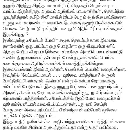
தனுஷ் அடுத்து சிறந்த பாடலாசிரியர் விருதைப் பெறக் கூடிய
வாய்ப்பு இருக்கிறது. அதுவும் ஆங்கிலப் பாடலாசிரியர் . தொடர்ந்து
முயற்சித்தால் தமிழ் சினிமாவில் இடம் பெறும் ஆங்கில பாட்டுகளை
எழுதுபவரான ராண்டார் கையின் இடத்தை தனுஷ் பிடிக்கக்கூடும்.
கொலை வெறிபாட்டு ஏன் ஹிட்டானது ? அதில் அப்படி என்னதான்
இருக்கிறது ?
இன்றைக்கு ஃபேஸ்புக் போன்ற சமூக தொடர்புக்கான இணைய
தளங்களில் ஒரு பாட்டோ ஒரு பொருளோ ஒரு விஷயமோ ஹிட்
ஆவது பெரிய விஷயம் இல்லை. சர்வதேச அளவில் பல பன்னாட்டு
வணிக நிறுவனங்கள் ஃபேஸ்புக் போன்ற தளங்களில் பொய்க்
கணக்குகளை ஆயிரக்கணக்கில் வைத்திருக்கின்றன.
இவையெல்லாம் இளம் ஆண்கள், பெண்கள் பெயரில் உலவுகின்றன.
இவற்றில் ‘லேட்டஸ்ட் மாடல் …… ஷூவை பார்த்தியா? அருண்
போட்டுகிட்டு வந்தான். ஆவ்சம்’ என்று அகல்யா ஷோபாவுக்கு
ஸ்டேட்டஸ் போடுவாள். இதை ஐநூறு பேர் லைக் பண்ணுவார்கள். ,
அருண், அகல்யா, ஷோபா, லைக் பண்ணும் ஐநூறு பேர் எல்லாரும்
கற்பனைப் பாத்திரங்கள். ஃபேஸ்புக்கில் நிஜம் போல உலவுபவர்கள்.
ஷூ கம்பெனியால் உலவவிடப்பட்டவர்கள். புது ஷூ செய்தி
போதுமான அளவு பரப்பப்பட்ட்ட பின்னர்தான் கம்பெனி ஷூவை
மார்க்கெட்டுக்கே அனுப்பும் !
இந்த மாதிரி நவீன டெக்னாலஜி சார்ந்த வணிக சாமர்த்தியங்களை
தமிழ் வணிக சினிமா அடைந்துவிட்டதா என்று தெரியவில்லை.