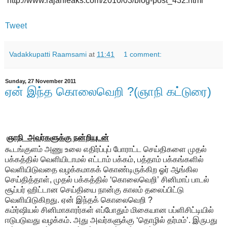
http://www.rajanleaks.com/2010/03/blog-post_432.html
Tweet
Vadakkupatti Raamsami
at
11:41
1 comment:
Sunday, 27 November 2011
ஏன் இந்த கொலைவெறி ?(ஞாநி கட்டுரை)
ஞாநி அவர்களுக்கு நன்றியுடன்
கூடங்குளம் அணு உலை எதிர்ப்புப் போராட்ட செய்திகளை முதல்
பக்கத்தில் வெளியிடாமல் எட்டாம் பக்கம், பத்தாம் பக்கங்களில்
வெளியிடுவதை வழக்கமாகக் கொண்டிருக்கிற ஓர் ஆங்கில
செய்தித்தாள், முதல் பக்கத்தில் ‘கொலைவெறி’ சினிமாப் பாடல்
சூப்பர் ஹிட்டான செய்தியை நான்கு காலம் தலைப்பிட்டு
வெளியிடுகிறது. ஏன் இந்தக் கொலைவெறி ?
கம்ர்ஷியல் சினிமாகாரர்கள் எப்போதும் மிகையான பப்ளிசிட்டியில்
ஈடுபடுவது வழக்கம். அது அவர்களுக்கு ‘தொழில் தர்மம்’. இருபது