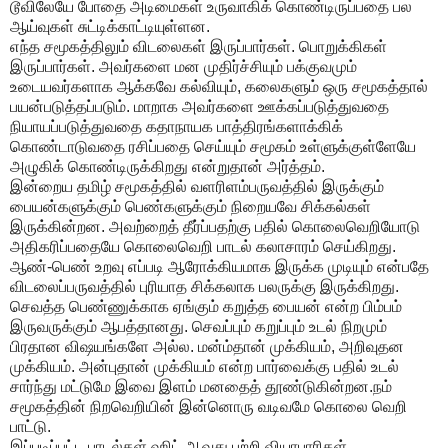
டூவிலேயே போதை அடிமைகள் உருவாகிக் கொண்டிருப்பதை பல
ஆய்வுகள் சுட்டிக்காட்டியுள்ளன.
எந்த சமூகத்திலும் விடலைகள் இருப்பார்கள். பொறுக்கிகள்
இருப்பார்கள். அவர்களை மன முதிர்ச்சியும் பக்குவமும்
உடையவர்களாக ஆக்கவே கல்வியும், கலைகளும் ஒரு சமூகத்தால்
பயன்படுத்தப்படும். மாறாக அவர்களை ஊக்கப்படுத்துவதை
நியாயப்படுத்துவதை கதாநாயக பாத்திரங்களாக்கிக்
கொண்டாடுவதை ரசிப்பதை செய்யும் சமூகம் உள்ளுக்குள்ளேயே
அழுகிக் கொண்டிருக்கிறது என்றுதான் அர்த்தம்.
இன்றைய தமிழ் சமூகத்தில் வளரிளம்பருவத்தில் இருக்கும்
பையன்களுக்கும் பெண்களுக்கும் நிறையவே சிக்கல்கள்
இருக்கின்றன. அவற்றைத் தீர்ப்பதற்கு பதில் கொலைவெறியோடு
அதிகரிப்பதையே கொலைவெறி பாடல் கலாசாரம் செய்கிறது.
ஆண்-பெண் உறவு எப்படி ஆரோக்கியமாக இருக்க முடியும் என்பதே
விடலைப்பருவத்தில் புரியாத சிக்கலாக பலருக்கு இருக்கிறது.
செவத்த பெண்ணுக்காக ஏங்கும் கறுத்த பையன் என்ற பிம்பம்
இருவருக்கும் ஆபத்தானது. செவப்பும் கறுப்பும் உடல் நிறமும்
பிரதான விஷயங்களே அல்ல. மன்ம்தான் முக்கியம், அறிவுதன
முக்கியம். அன்புதான் முக்கியம் என்ற பார்வைக்கு பதில் உடல்
சார்ந்து மட்டுமே இவை இளம் மனதைத் தூண்டுகின்றன.நம்
சமூகத்தின் நிறவெறியின் இன்னொரு வடிவமே கொலை வெறி
பாட்டு.
இப்படிப்பட்ட பாடல்கள் ஹிட் ஆவது பற்றி வியாபாரிகள்