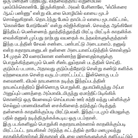
ஒரு மனிதன் பற்றியது. விதவைத்தாய் வறுமையில்
புலம்பிக்கொண்டே இருக்கிறாள். அவள் பேசினாலே, “ஸ்பீக்கரை
ஆஃப் பண்ணு” என்று விடலை மொழியில் வாயை மூடச்
சொல்லுகிறான். தொடர்ந்து பேசும் தாயிடம் வாயை மூடாவிட்டால்,
‘கொன்னே போடுவேன்’ என்று கர்ஜிக்கிறான். செவத்த ஆங்கிலோ
இந்தியப் பெண்ணைத் துரத்தித்துரத்தி மிரட்டி மிரட்டிக் காதலிக்க
வைக்கிறான்.முப்பது நாற்பது வயதைக் கடந்தவர்களுக்குத்தான்
இந்த படத்தின் சேவல் சண்டை பண்பாட்டு அடையாளம். தனுஷ்
என்ற கதாநாயகனுடன் தன்னை அடையாளப்படுத்திக் கொள்ளும்
14 முதல் 20 வரையிலான எண்ணற்ற இளைஞர்களுக்கு
பொறுக்கித்தனமும் பெண் சீண்டலும்தான் படத்தின் செய்தி.
குடும்பப் படமாக, அதாவது குடும்பத்தோடு சென்று கண்டு களிக்க
ஏற்றவையாக சென்ற வருடம் பாராட்டப்பட்ட இன்னொரு படம்
களவாணி. விமல் நாயகனாக நடித்த இந்தப்படத்தின்
நாயகப்பாத்திரம் இன்னொரு பொறுக்கி. துபாயிலிருந்து அப்பா
அனுப்பும் பணத்தை அம்மாவிடமிருந்து ஏமாற்றிப் பிடிங்கிக்
கொண்டு ஒரு வேலையும் செய்யாமல் ஊர் சுற்றி வந்து பள்ளிக்குச்
செல்லும் மாணவிகளின் சைக்கிளைத் தடுத்துப் பிடித்துத்
தன்னைக் காதலிக்கும்படி மிரட்டுபவன். இந்தப் படமும் விமலுக்கு
பதில் தனுஷ் நடித்திருக்கக்கூடிய ஒரு படம்தான்.
இரு படங்களிலும் பொறுக்கி கதாநாயகர்களால் காதலிக்கும்படி
மிரட்டப்பட்ட நாயகிகள் அடுத்த கட்டத்தில் தாமே மனமுவந்து
காதலிக்கிறார்கள்.இதுதான் விடலை மனங்களுக்குக் களிப்பூட்டும்