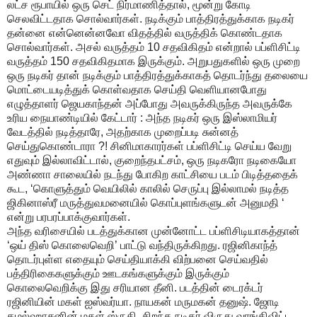
லட்ச ரூபாயில் ஒரு செட் நிர்மாணித்தால், மூன்று கோடி
செலவிட்டதாக சொல்வார்கள். நடிக்கும் பாத்திரத்துக்காக நடிகர்
தன்னை என்னென்னவோ விதத்தில் வருத்திக் கொண்டதாக
சொல்வார்கள். அசல் வருத்தம் 10 சதவிகிதம் என்றால் பப்ளிசிட்டி
வருத்தம் 150 சதவிகிதமாக இருக்கும். அறுபதுகளில் ஒரு முறை
ஒரு நடிகர் தான் நடிக்கும் பாத்திரத்துக்காகத் தொடர்ந்து தலையை
மொட்டையடித்துக் கொள்வதாக செய்தி வெளியானபோது
எழுத்தாளர் ஜெயகாந்தன் அப்போது அவருக்கிருந்த அவருக்கே
உரிய நையாண்டியில் கேட்டார் : அந்த நடிகர் ஒரு இஸ்லாமியர்
வேடத்தில் நடித்தாரே, அதற்காக முறைப்படி சுன்னத்
செய்துகொண்டாரா ?! சினிமாகாரர்கள் பப்ளிசிட்டி செய்ய வேறு
எதுவும் இல்லாவிட்டால், குறைந்தபட்சம், ஒரு நடிகரோ நடிகையோ
அண்ணா சாலையில் நடந்து போகிற காட்சியை படம் பிடித்ததைக்
கூட, ‘கொளுத்தும் வெயிலில் காலில் செருப்பு இல்லாமல் நடித்த
ஜிகினாஸ்ரீ மருத்துவமனையில் கொப்புளங்களுடன் அனுமதி ‘
என்று பரபரப்பாக்குவார்கள்.
அந்த வரிசையில் படத்துக்கான முன்னோட்ட பப்ளிசிடியாகத்தான்
‘ஒய் திஸ் கொலைவெறி’ பாட்டு வந்திருக்கிறது. ரஜினிகாந்த்
தொடர்புள்ள எதையும் செய்தியாக்கி விற்பனை செய்வதில்
பத்திரிகைகளுக்கும் ஊடகங்களுக்கும் இருக்கும்
கொலைவெறிக்கு இது சரியான தீனி. படத்தின் டைரக்டர்
ரஜினியின் மகள் ஐஸ்வர்யா. நாயகன் மருமகன் தனுஷ். ஜோடி
கமல்ஹாசனின் மகள் ஸ்ருதி. சிறந்த நடிகர் விருது வாங்கிவிட்ட