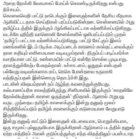
அதை நோக்கி வேகமாகப் போய்க் கொண்டிருக்கிறது என்பது
நிச்சயம்.
கொலைவெறி பாட்டு நாடெங்கும் இளைஞர்களின் தேசிய கீதமாக
ஆகிவிட்டடதாக செய்திகள் பரப்பப்படுகின்றன. சென்னையில் அது
தமிழ்ப்படத்தில் இருக்கும் ஆங்கிலப்பாட்டாக வர்ணிக்கப்படுகிறது.
வடக்கே ஹிந்தி வானொலி சேனல்களில் ஒலிபரப்பப்படும் முதல்
‘தமிழ்’ப் பாட்டாக வர்ணிக்கப்படுகிறது. பாட்டு கேட்கும் இளம்
மனங்களில் இடம் பிடிக்க அடிப்படைக் காரணம் கால்தட்டவைக்கும்
தாள கதியும் எளிமையான வடிவமும்தான். திரும்பப் பாடிப்பார்க்க
வசதியான பாட்டு. உண்மையில் பாட்டு என்றே சொல்ல முடியாது.
தாளத்துக்கேற்ப பேசுதல்தான். உச்சாடனம், ஓதுதல் என்பதன்
பல்வேறு வடிவங்களாக ராப், ரெகெ போன்றவை உருவாகி
வந்திருப்பதன் இன்னொரு தொடர்ச்சி இது.
பாடலின் விஷயம்தான் நம் ஆழ்ந்த கவனத்துக்குரியது.
கல்யாணப்பரிசு காலத்திலிருந்து சினிமாவில் இருக்கும் ‘காதலிலே
தோல்வியுற்றான் காளை ஒருத்தன்’ தீம்தான். ஆனால் அறுபது
வருட முந்தைய தமிழ்க் காளைக்கும் இன்று தனுஷ் மூலம்
சித்திரிக்கப்படும் தமிழ்க் காளைக்கும் கடுமையான வேறுபாடு
இருக்கிறது.
இன்று தனுஷ் காட்டும் இளைஞன் விடலையாக, பொறுக்கியாக,
ஒரு சமூகப் புல்லுருவியாக இருக்கிறான்.ஆடுகளம் படத்தில் தனுஷ்
ஏற்ற பாத்திரம் அவன் குடும்பத்துக்கு எந்த விதத்திலும் பயன்படாத