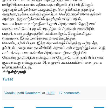
மகிழ்ச்சியடையலாம். எதிர்காலத் தமிழகம் பற்றி சிந்திக்கும்
ஒருவரும் மகிழ்ச்சியடையமுடியாது. பொறுக்கியாக நடிக்கும்
தனுஷோ,நடிக்கவைக்கும் ஐஸ்வர்யா, வெற்றிமாறன்களோ தங்கள்
அன்றாட நிஜ வாழ்க்கையில் ஒழுங்கும் கட்டுப்பாடும்,
உடையவர்களாக வாழ்வதினால்தான் அவர்களால் ‘தொழிலை’
ஒழுங்காகச் செய்யமுடிகிறது. ஆனால் அவர்கள் உலவவிடும்
பாத்திரங்கள் தமிழகத்தின் பள்ளிகளிலும், தெருக்களிலும்
ஏராளமான இளம் மனங்களை அலைக்கழித்துக்
கொண்டிருக்கின்றன. இந்த அலைக்கழிப்பிலிருந்து வழிநடத்த
நம்மிடம் முறையான கவுன்சிலிங் அமைப்புகள் எதுவும் இல்லை. வழி
காட்டக்கூடிய ஊடகங்களே அவர்களை திசை திருப்பிக்
கொண்டிருக்கின்றன என்பதுதான் பெரும் சோகம். நாய் விற்ற காசு
குரைக்காது என்பதுதான் அரசு முதல் படைப்பாளிகள் வரை தாரக
மந்திரமாகிவிட்டது.
****
நன்றி:ஞாநி
Tweet
Vadakkupatti Raamsami
at
11:39
17 comments: