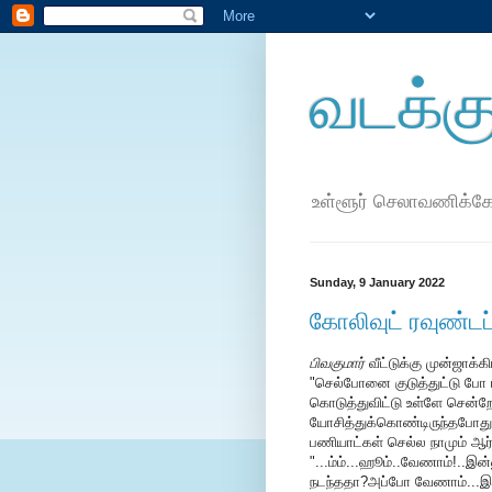
வடக்கு
உள்ளூர் செலாவணிக்க
Sunday, 9 January 2022
கோலிவுட் ரவுண்டப
பிவகுமார்
வீட்டுக்கு முன்ஜா
"செல்போனை குடுத்துட்டு போ 
கொடுத்துவிட்டு உள்ளே சென்ற
யோசித்துக்கொண்டிருந்தபோது 
பணியாட்கள் செல்ல நாமும் ஆ
"...ம்ம்...ஹூம்..வேணாம்!..இ
நடந்ததா?அப்போ வேணாம்...இவி