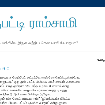
பட்டி ராம்சாமி
ே வக்கில்ல இதுல அந்நிய செலாவணி வேறையா?
பின்த
்-6.0
க்கிரதையாக ஹெல்மெட் மாட்டிக்கொண்டு சென்றோம்!வழக்கம்போல
ராஜா..ஆ." ஒரு குரல் கேட்க பம்மியபடி அவர் கையில் மொபைலை
ோம்.பாதை மூன்றாக பிரிய எந்த வழியில் போகலாம் என்று
கிலோ கணக்கில் பழைய பேப்பர்களை சுமந்தபடி பத்து
ர்வத்தோடு அவர்களை பின்தொடர்ந்தோம்.
ன்னும் நல்ல ஹெவி சம்பவமா எடு!" "ஐயோ!அவங்க பீரியட்ல
ங்க பீரியடை மட்டும் தேடுங்க போதும்" என்று குரலை