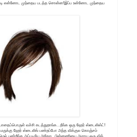
ாடி என்னோட முந்தைய படத்த சொன்ன!இப்ப உன்னோட முந்தைய
ள போதைப்பொருள் வச்சி கடத்துறாங்க...நீங்க ஒரு ஹேர் ஸ்டைலிஸ்ட்!
டமருக்கு ஹேர் ஸ்டைலிங் பண்றப்போ அந்த விக்குல கொஞ்சம்
மெல் பண்றீங்க.அப்படியே அதோட பின்னணியை ஆராய ஒரு விக்