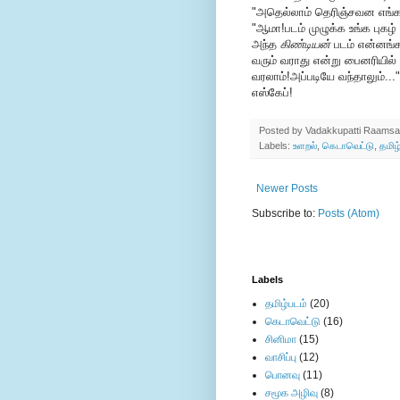
"அதெல்லாம் தெரிஞ்சவன எங்க 
"ஆமா!படம் முழுக்க உங்க புகழ்
அந்த
கிண்டியன்
படம் என்னங்க
வரும் வராது என்று பைனரியில
வரலாம்!அப்படியே வந்தாலும்...
எஸ்கேப்!
Posted by
Vadakkupatti Raamsa
Labels:
உளறல்
,
கெடாவெட்டு
,
தமிழ
Newer Posts
Subscribe to:
Posts (Atom)
Labels
தமிழ்படம்
(20)
கெடாவெட்டு
(16)
சினிமா
(15)
வாசிப்பு
(12)
பொனவு
(11)
சமூக அழிவு
(8)