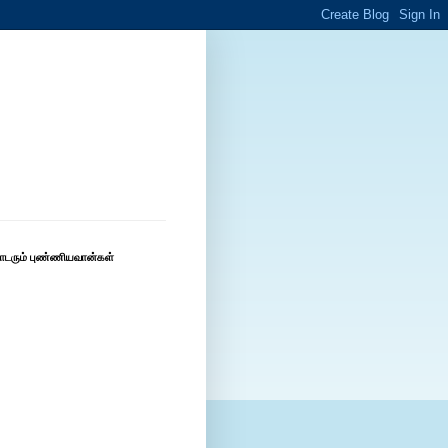
ொடரும் புண்ணியவான்கள்