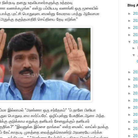
ா
நின்றபடி தனது உதவியாளர்களுக்கு உத்தரவு
Blog A
்ணா வணக்கமுங்க" என்று பம்மியபடி வணங்கி ஒரு மூலையில்
ற்போக்கு புரட்சி பொதுவுடைமைன்னு கேமராவ பாத்து ஆவேசமா
►
20
்!அதுக்கு தகுந்தமாதிரி செய்தியை தேடி எடுங்க"
►
20
►
20
►
20
▼
20
►
▼
►
20
►
20
►
20
►
20
►
20
►
20
ம்மா இல்லாமல் "அண்ணா ஒரு சந்தேகம்" "ம்.நானே பிஸியா
►
20
்துல பொதுவுடமை கார்ப்பரேட் ஒழிப்புன்னு பேசுறீங்க.ஆனா அந்த
்கு குடுக்காம எதுக்கு தனியார் சேனலுக்கும் தனியார்
►
20
குறீங்க?" "இவனுங்க இம்சை தாங்கல" என்ற மைன்ட் வாய்ஸ் நமக்கு
►
20
ும் கேட்காதபடி முகத்தை வைத்துக்கொண்டு அவரையே பார்க்க
►
20
ச்சயமா....சத்தியமா..." "அண்ணா கேள்விக்கு பதிலை சொல்லுங்கன்னா