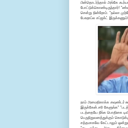
பின்தொடர்ந்தால் அங்கே
கூர்ய
போட்டுக்கொண்டிருந்தார்! "ண
சென்று நின்றோம். "நல்லா மு
பேசுறாப்ல சப்ஜக்ட் இருக்கணும
நாம் அமைதிகாக்க
கவுண்டர்
சு
இருக்கேன்.சரி கேளுங்க" "படத
படத்தையே நீங்க பொதிகை டிவிக
பெருநிறுவனத்துக்கும் கொடுக்
சத்தமாகவே கேட்டாலும் ஒன்ற
"து....வந்து.....அது .....நி