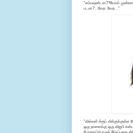
"கம்பவுண்டரா??யோவ் முன்ன
படமா?...வேற..வேற..."
"வில்லன் க்ரூப் விக்குக்குள்
ஒரு நாளைக்கு ஒரு விஐபி கஸ்
போதைப்பொருள் இருப்பதை ஸ்