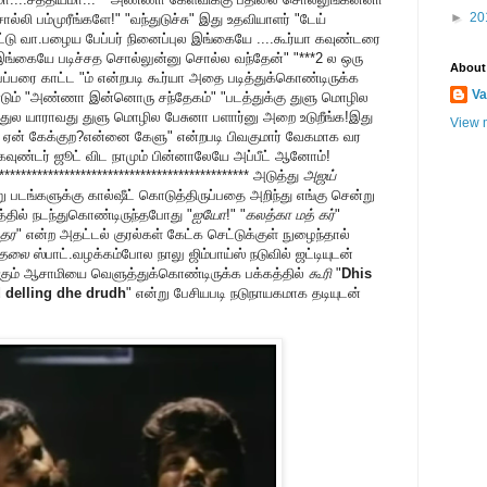
►
20
ல்லி பம்முரீங்களே!" "வந்துடுச்சு" இது உதவியாளர் "டேய்
்டு வா.பழைய பேப்பர் நினைப்புல இங்கையே ....கூர்யா கவுண்டரை
ல..இங்கையே படிச்சத சொல்லுன்னு சொல்ல வந்தேன்" "***2 ல ஒரு
About
 பேப்பரை காட்ட "ம் என்றபடி கூர்யா அதை படித்துக்கொண்டிருக்க
Va
ீண்டும் "அண்ணா இன்னொரு சந்தேகம்" "படத்துக்கு துளு மொழில
்துல யாராவது துளு மொழில பேசுனா பளார்னு அறை உடுறீங்க!இது
View m
்ட ஏன் கேக்குற?என்னை கேளு" என்றபடி பிவகுமார் வேகமாக வர
கவுண்டர் ஜூட் விட நாமும் பின்னாலேயே அப்பீட் ஆனோம்!
*********************************************** அடுத்து
அஜய்
ு படங்களுக்கு கால்ஷீட் கொடுத்திருப்பதை அறிந்து எங்கு சென்று
த்தில் நடந்துகொண்டிருந்தபோது "
ஐயோ
!" "
கலத்கா மத் கர்
"
்தர
" என்ற அதட்டல் குரல்கள் கேட்க செட்டுக்குள் நுழைந்தால்
ுதலை
ஸ்பாட்.வழக்கம்போல நாலு ஜிம்பாய்ஸ் நடுவில் ஜட்டியுடன்
ும் ஆசாமியை வெளுத்துக்கொண்டிருக்க பக்கத்தில்
கூரி
"
Dhis
 delling dhe drudh
" என்று பேசியபடி நடுநாயகமாக தடியுடன்