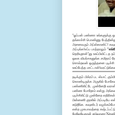
"ஓப்பன் பண்ணா உங்களுக்கு ஒர
தங்காச்சி பொண்ணு பேத்தின்னு
அனைவரும் அப்ஸ்காண்ட்! கவுண
அப்புங்க!எப்ப பாத்தாலும் "'
எங்
தெரியுறான்"னு உசுப்பிவிட்டத ந
ஒலக விமர்சகனுங்க
சமிதாப்
ரே
சொல்றவன் ஒருத்தனை புடிச்சி 
உசுப்பேத்த மாட்டான்!வரட்டுங
********************************
நடிக்கும்
பிக்ரம்
பட ஸ்பாட்.கும்ம
கொண்டிருக்க அருகில் போகேஷ்.
பண்ணிகிட்டே முன்னேறி வரா
பண்ண போறோம் என்று அங்கலாய்
புடிச்சிகிட்டு முன்னேற எதிரிகள
பின்னணி குரலில் அப்படியே என்
சுடுறீங்க. கவுண்டர் வழக்கம்
என்ற முகபாவத்தை கஷ்டப்பட்டு
மேலேயேதான் சுடுவானா?ரெண்டு இ