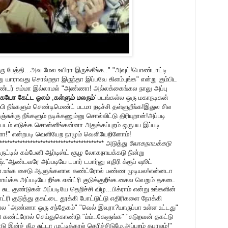
ு பேத்தி...அவ மேல உயிரா இருக்கீங்க.." "அவுட்!பொண்டாட்டி
 யாராவது சொல்றதா இருந்தா இப்பவே கிளம்புங்க" என்று கும்பிட
்டர் சும்மா இல்லாமல் "அண்ணா! அல்லக்கைங்கல நாலு அப்பு
கேயோ கேட்ட ஓலம்
,
கள்ளும் மலரும்
' படங்கள்ல ஒரு மகாநடிகன்
ம்பி நீங்களும் செண்டிமெண்ட் படமா நடிச்சி தள்ளுறீங்க!இதுல சில
ஞ்சுக்கு நீங்களும் நடிக்கணும்னு சொல்லிட்டு திரியுறான்!அப்படி
படம் எடுக்க சொன்னீங்கன்னா அதுக்கப்புறம் ஒருபய இப்படி
்களா!" என்றபடி வெளியேற நாமும் வெளியேறினோம்!
****************************************** அடுத்து
லோகநாயக்கடு
ிருட்டில் கம்பேனி ஆர்டிஸ்ட் சூழ லோகநாயக்கடு நின்று
"ஆண்டவரே அப்படியே டபார் டபார்னு எதிரி க்ரூப் ஷூட்
ன்.உங்க சைடு ஆளுங்களால கண்ட்ரோல் பண்ண முடியல!என்னடா
க்க அப்படியே நீங்க என்ட்ரி குடுக்குறீங்க.கைல வெறும் தகடை
் சுட குண்டுகள் அப்படியே தெறிச்சி விழ...பிக்ராம் என்று உங்களின்
ட்ரி குடுத்து தகட்டை தூக்கி போட்டுட்டு எதிரிகளை நோக்கி
போல "அண்ணா ஒரு சந்தேகம்" "வெல் இவுரா?யாருப்பா உள்ள உட்டது"
 கண்ட்ரோல் செய்துகொண்டு "ம்ம்..கேளுங்க" "சுடுறவன் தகட்டு
ன்ச் கீழ சுட்டா முட்டிக்கால் தெரிச்சிடுமே.அப்புறம் கபாலம்!"