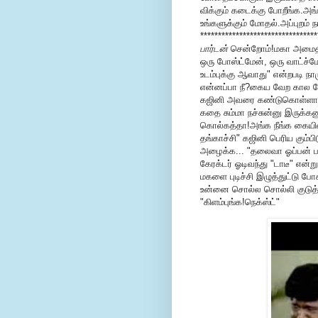
விக்கும் கடைக்கு போறீங்க.அங்க
உங்களுக்கும் மோதல்.அப்புறம்
********************************
பார்டன்
சென்றோம்!மகா அமைதி 
ஒரு போஸ்ட்மேன், ஒரு வாட்ச்
உடம்புக்கு ஆவாது" என்றபடி நா
என்னப்பா நீ?கைய வேற கால வேற
கஜினி அவரை கண்டுகொள்ளாமல் "
கதை சும்மா நச்சுன்னு இருக்க
கொல்கத்தா!அங்க நீங்க கையி
தங்காச்சி" கஜினி பெரிய கும்ப
அழைக்க... "தலைவா ஓப்பன் பண்
கேரக்டர் ஓடிவந்து "டாடீ" எ
மகளை புடிச்சி இழுத்துட்டு ப
உன்னை சொல்ல சொல்லி குடுத்த
"கிளம்புங்க!நெக்ஸ்ட்"