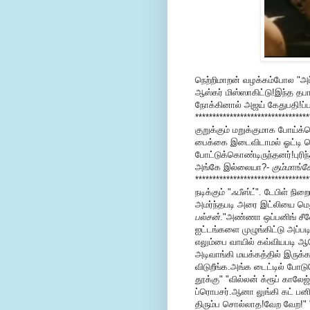
நெற்றிமாறன் வழக்கம்போல "அப
ஆஸ்கர் மிஸ்ஸாகிட்டு!இந்த தபா
நோக்கினால் அஜய் கேதுபதி!ப்ப
********************************
குறுக்கும் மறுக்குமாக போய்க
பைக்கை இடைவிடாமல் ஓட்டி பெ
போட்டுக்கொண்டிருந்தனர்!புரிந
அங்கே இல்லையா?-
கும்மாங்
********************************
நடிக்கும் "
ஃபீஸ்ட்
". டேபிள் நிற
அமர்ந்தபடி அரை இட்லியை மெது
பல்சன்
."அண்ணா ஒப்பனிங் சீனே 
ஐட்டங்களை முழுங்கிட்டு அப்ப
எலும்பை வாயில் கவ்வியபடி ஆ
அடிவாங்கி மயக்கத்தில் இருக்க
விடுறீங்க.அங்க டைட்டில் போடுறோம
தூக்கு" "வில்லன் க்ரூப் காலே
ப்ரொபசர்.ஆனா லுங்கி கட் 
திரும்ப சொல்லாத!வேற வேற!" "வி