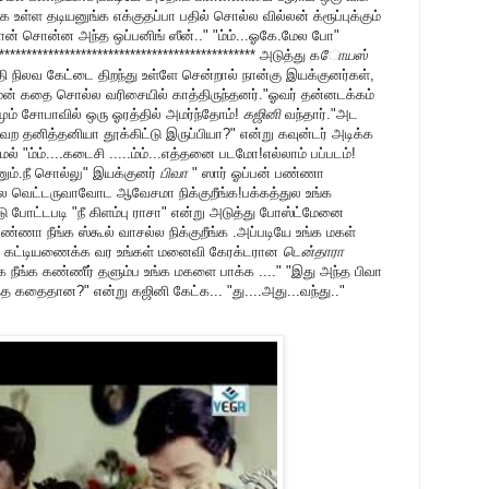
 உள்ள தடியனுங்க எக்குதப்பா பதில் சொல்ல வில்லன் க்ரூப்புக்கும்
 நான் சொன்ன அந்த ஒப்பனிங் ஸீன்.." "ம்ம்...ஓகே.மேல போ"
************************************************ அடுத்து க
ோயஸ்
நிலவ கேட்டை திறந்து உள்ளே சென்றால் நான்கு இயக்குனர்கள்,
மேன் கதை சொல்ல வரிசையில் காத்திருந்தனர்."ஓவர் தன்னடக்கம்
மும் சோபாவில் ஒரு ஓரத்தில் அமர்ந்தோம்!
கஜினி
வந்தார்."அட
 தனித்தனியா தூக்கிட்டு இருப்பியா?" என்று கவுன்டர் அடிக்க
ம்ம்....கடைசி .....ம்ம்...எத்தனை படமோ!எல்லாம் பப்படம்!
ணும்.நீ சொல்லு" இயக்குனர்
பிவா
" ஸார் ஓப்பன் பண்ணா
ல வெட்டருவாவோட ஆவேசமா நிக்குறீங்க!பக்கத்துல உங்க
ிடு போட்டபடி "நீ கிளம்பு ராசா" என்று அடுத்து போஸ்ட்மேனை
ணா நீங்க ஸ்கூல் வாசல்ல நிக்குறீங்க .அப்படியே உங்க மகள்
ன்று கட்டியணைக்க வர உங்கள் மனைவி கேரக்டரான
டென்தாரா
ோக நீங்க கண்ணீர் தளும்ப உங்க மகளை பாக்க ...." "இது அந்த பிவா
 கதைதான?" என்று கஜினி கேட்க... "து....அது...வந்து.."