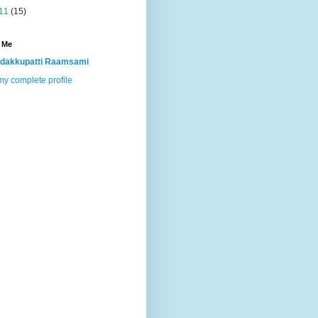
11
(15)
 Me
dakkupatti Raamsami
y complete profile