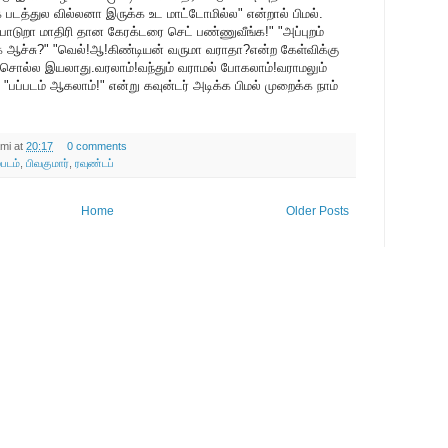
படத்துல வில்லனா இருக்க உட மாட்டோமில்ல" என்றால் பிமல்.
 பாடுறா மாதிரி தான கேரக்டரை செட் பண்ணுவீங்க!" "அப்புறம்
 ஆச்சு?" "வெல்!ஆ!கிண்டியன் வருமா வராதா?என்ற கேள்விக்கு
் சொல்ல இயலாது.வரலாம்!வந்தும் வராமல் போகலாம்!வராமலும்
" "பப்படம் ஆகலாம்!" என்று கவுன்டர் அடிக்க பிமல் முறைக்க நாம்
mi
at
20:17
0 comments
்படம்
,
பிவகுமார்
,
ரவுண்டப்
Home
Older Posts