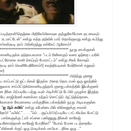
்படித்தான்!நெஞ்சுல மிதிலே!விலாவுல குத்துலே!போன தடவையும்
 உடமாட்டேன்" என்று கத்த நடுவில் யார் தொங்குவது என்று கூர்ந்து
ா!என்றபடி நாம் அங்கிருந்து எஸ்கேப் ஆனோம்!
************************************************ நூறு பைக்குகள்
்கொண்டிருக்க நடுநாயகமாக "படம் ரிலீஸாகும் வரை ஒற்றை டயரில்
ட்ரோலை காலி செய்யும் போராட்டம்" என்று சிலர் கோஷம்
்தபடி நாம் வெளியேறினோம்!( கவுந்தியடிகள் மேற்கோள் எதுவும்
கோ
)
************************************************ அடுத்து
குஜை
ைய சாப்பாட்டு ஐட்டங்கள் இருக்க அதை தொடாமல் ஒரு ஓரத்தில்
வாக சாப்பிட்டுக்கொண்டிருந்தார் குஜை.பக்கத்தில் இயக்குனர்
நீங்க அப்படியே பத்து ஃபுல் அடிச்சிட்டு டேபிள் முழுக்க இருந்த
டியே
காஜ்பிரண்
கணக்கா ரத்தம் சொட்டும் ஆட்டுத்தொடை
வேசமாக கேமராவை பாக்குறீங்க.பக்கத்தில் நூறு அடியாளுங்க
 "
ஐ ஆம் கமிங்
" என்று ஃபேஸ்டைமில் வில்லனுக்கு சவால்
்! "ஃபீஸ்ட்"... ..."ம்ம்....சூப்பர்!அப்படியே டாப் கியர்ல போட்டு
ஜ் பசங்களுக்கு ட்ரக் சப்ளை பண்ணுது.நீங்கள் காலேஜ்
பனியனோடுதான் காலேஜ் போறீங்க!" "யோவ் போன படத்தையே
ல்லன் க்ரூப் ஒரு மெடிக்கல் மாபியா...நீங்க ஒரு..."