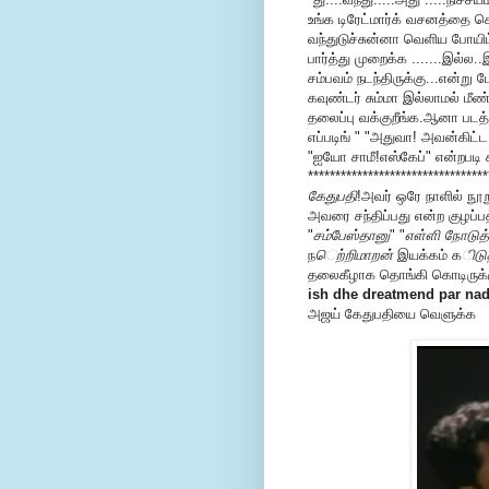
உங்க டிரேட்மார்க் வசனத்தை சொ
வந்துடுச்சுன்னா வெளிய போயிட
பார்த்து முறைக்க .......இல்
சம்பவம் நடந்திருக்கு...என்று
கவுண்டர் சும்மா இல்லாமல் ம
தலைப்பு வக்குறீங்க.ஆனா படத
எப்படிங் " "அதுவா! அவன்கிட
"ஐயோ சாமீ!எஸ்கேப்" என்றபடி 
********************************
கேதுபதி
!அவர் ஒரே நாளில் நூற
அவரை சந்திப்பது என்ற குழப்ப
"
சம்பேஸ்தானு
" "
எள்ளி நோடுத
ந
ெற்றிமாறன்
இயக்கம் க
ிட
தலைகீழாக தொங்கி கொடிருக்க
ish dhe dreatmend par nad
அஜய் கேதுபதியை வெளுக்க