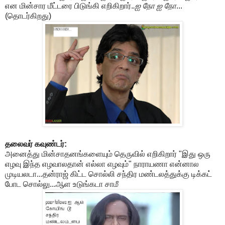
என மின்சார மீட்டரை பிடுங்கி எறிகிறார்.
.ஐ நோ ஐ நோ
...
(தொடர்கிறது)
தலைவர் கவுண்டர்:
அனைத்து மின்சாதனங்களையும் தெருவில் எறிகிறார் "இது ஒரு
எழவு இந்த எழவாலதான் எல்லா எழவும்" நாராயணா என்னால
முடியலடா...தன்ராஜ் கிட்ட சொல்லி சந்திர மண்டலத்துக்கு டிக்கட்
போட சொல்லு...ஆள உடுங்கடா சாமீ