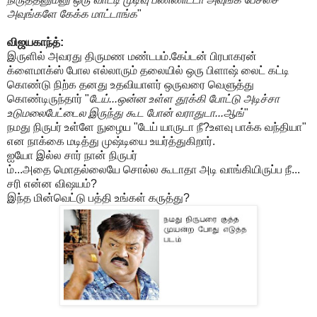
அவுங்களே கேக்க மாட்டாங்க
"
விஜயகாந்த்:
இருளில் அவரது திருமண மண்டபம்.கேப்டன் பிரபாகரன்
க்ளைமாக்ஸ் போல எல்லாரும் தலையில் ஒரு பிளாஷ் லைட் கட்டி
கொண்டு நிற்க தனது உதவியாளர் ஒருவரை வெளுத்து
கொண்டிருந்தார் "
டேய்...ஒன்ன உள்ள தூக்கி போட்டு அடிச்சா
உடுமலைபேட்டைல இருந்து கூட போன் வராதுடா...ஆங்
"
நமது நிருபர் உள்ளே நுழைய "டேய் யாருடா நீ?உளவு பாக்க வந்தியா"
என நாக்கை மடித்து முஷ்டியை உயர்த்துகிறார்.
ஐயோ இல்ல சார் நான் நிருபர்
ம்...அதை மொதல்லையே சொல்ல கூடாதா அடி வாங்கியிருப்ப நீ...
சரி என்ன விஷயம்?
இந்த மின்வெட்டு பத்தி உங்கள் கருத்து?