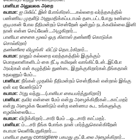
பானியா அலுவலக அறை
கபாமா
:
ஐ பிலீவ்ட் இன் போங்கிரஸ்
.....கல்லறை வர்த்தகத்தில்
பண்ணிய முதலீடு அனுமதிக்கப்படாமல் தடைபட்டபோது உண்மை
குடிமகன் போல நீதிமன்றம் சென்றேன் ஒன்றும் நடக்கவில்லை.இனி
நான் என்ன செய்வேன்...அழுகிறார்...
பானியா சைகை மூலம் ஒரு கிளாஸ் தண்ணீர் கொடுக்க
சொல்கிறார்
தண்ணீரை விழுங்கி விட்டு தொடர்கிறார்
...
கபாமா
: நானும் கல்லறை வரத்தகத்தில் இருக்கும்
மொதலாளிகளிடம் கை நீட்டி கமிஷன் வாங்கிட்டேன்..இப்போ
அவர்கள் என் கழுத்தில் துண்டை இறுக்குகிறார்கள்.நீங்கதான்
உதவணும் மேம்...
பானியா
: நீங்கள் முதலில் நீதிமன்றம் சென்றீர்கள் என்றால் இங்கு
ஏன் வர வேண்டும்?
கபாமா
: அது வந்து....(
பானியா கையமர்த்துகிறார்
)
பானியா
: தவிர என்னை மேம் என்று அழைக்கிறீர்கள்...காட்மதர்
என்று அழைக்க வேண்டும் என்ற எண்ணம கூட உங்களுக்கு
எழவில்லையே...
கபாமா
: விழிக்கிறார்...சாரி மேம் ...ஓ...சாரி காட்மதர்.
பானியா
: ம்....சரி நீங்க போங்க நான் பார்த்துகொள்கிறேன்
கபாமா வெளியேறுகிறார்....
பானியா தனது consigliere பகமது குட்டேலை அழைக்கிறார்
...