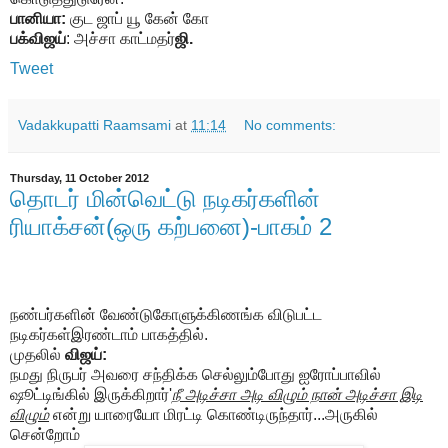
பானியா:
குட ஜாப் யூ கேன் கோ
பக்விஜய்
: அச்சா காட்மதர்
ஜி.
Tweet
Vadakkupatti Raamsami
at
11:14
No comments:
Thursday, 11 October 2012
தொடர் மின்வெட்டு நடிகர்களின்
ரியாக்சன்(ஒரு கற்பனை)-பாகம் 2
நண்பர்களின் வேண்டுகோளுக்கிணங்க விடுபட்ட
நடிகர்கள்இரண்டாம் பாகத்தில்.
முதலில்
விஜய்:
நமது நிருபர் அவரை சந்திக்க செல்லும்போது ஐரோப்பாவில்
ஷூட்டிங்கில் இருக்கிறார்'
நீ அடிச்சா அடி விழும் நான் அடிச்சா இடி
விழும்
என்று யாரையோ மிரட்டி கொண்டிருந்தார்...அருகில்
சென்றோம்