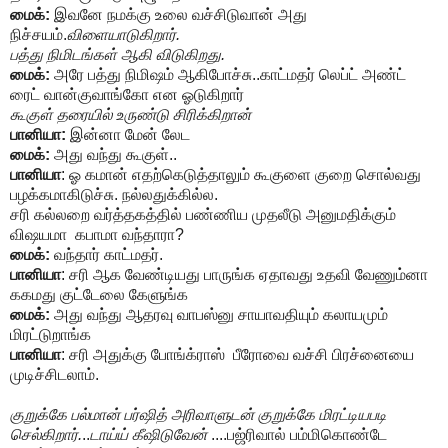
மைக்:
இவனே நமக்கு உலை வச்சிடுவான் அது
நிச்சயம்.
விளையாடுகிறார்.
பத்து நிமிடங்கள் ஆகி விடுகிறது.
மைக்:
அரே பத்து நிமிஷம் ஆகிபோச்சு..காட்மதர் லெப்ட் அண்ட்
ரைட் வான்குவாங்கோ என ஓடுகிறார்
கூகுள் தரையில் உருண்டு சிரிக்கிறான்
பானியா:
இன்னா மேன் லேட
மைக்:
அது வந்து கூகுள்..
பானியா
: ஓ கமான் எதற்கெடுத்தாலும் கூகுளை குறை சொல்வது
பழக்கமாகிடுச்சு. நல்லதுக்கில்ல.
சரி கல்லறை வர்த்தகத்தில் பண்ணிய முதலீடு அனுமதிக்கும்
விஷயமா கபாமா வந்தாரா?
மைக்:
வந்தார் காட்மதர்.
பானியா
: சரி ஆக வேண்டியது பாருங்க ஏதாவது உதவி வேணும்னா
ககமது குட்டேலை கேளுங்க
மைக்:
அது வந்து ஆதரவு வாபஸ்னு சாயாவதியும் கலாயமும்
மிரட்டுறாங்க
பானியா
: சரி அதுக்கு போங்க்ராஸ் பீரோவை வச்சி பிரச்னையை
முடிச்சிடலாம்.
குறுக்கே பல்மான் பர்ஷித் அரிவாளுடன் குறுக்கே மிரட்டியபடி
செல்கிறார்.
..
டாய்ய் கீஷிடுவேன்
....பஜ்ரிவால் பம்மிகொண்டே