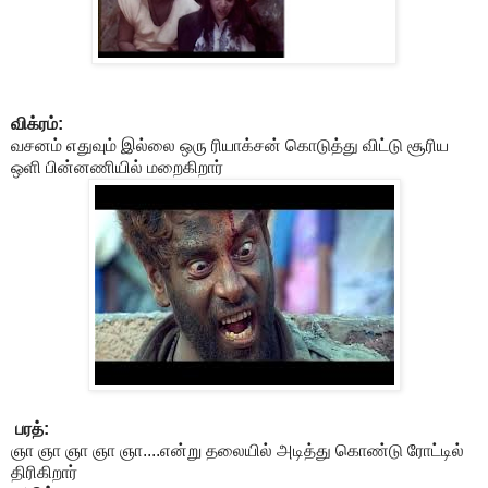
விக்ரம்:
வசனம் எதுவும் இல்லை ஒரு ரியாக்சன் கொடுத்து விட்டு சூரிய
ஒளி பின்னணியில் மறைகிறார்
பரத்:
ஞா ஞா ஞா ஞா ஞா....என்று தலையில் அடித்து கொண்டு ரோட்டில்
திரிகிறார்