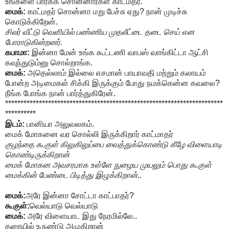
உங்களை பார்க்க சொன்னார்கள் காட்மதர்.
மைக்:
காட்மதர் சொன்னா மறு பேச்சு ஏது? நான் முடிச்சு
கொடுக்கிறேன்.
சிலர் வீட்டு வெளியில் பண்ணிய முதலீட்டை தடை செய் என
போராடுகின்றனர்.
கபாமா:
இன்னா மேன் உங்க கூட்டணி வாபஸ் வாங்கிட்டா ஆட்சி
கவுந்துடும்னு சொல்றாங்க.
மைக்:
அதெல்லாம் இல்லை எசமான் பாயாவதி மற்றும் கலாயம்
போன்ற அடிமைகள் சிக்கி இருக்கும் போது நமக்கென்ன கவலை?
நீங்க போங்க நான் பார்த்துகிரேன்.
***********************************************************************
**********
இடம்
:
பானியா அலுவலகம்.
மைக் மோகனை வர சொல்லி இருக்கிறார் காட்மாதர்
குழந்தை கூகுள் கிலுகிலுப்பை வைத்துக்கொண்டு கீழே விளையாடி
கொண்டிருக்கிறான்
மைக் மோகன அவசரமாக உள்ளே நுழைய முயலும் பொது கூகுள்
மைக்கின் பேண்டை பிடித்து இழுக்கிறான்
..
மைக்:
அரே இன்னா சோட்டா காட்பாதர்?
கூகுள்:
வெல்யாடு வெல்யாடு
மைக்:
அரே விளையாட இது நேரமில்லே..
தரையில் உருண்டு அழுகிறான்