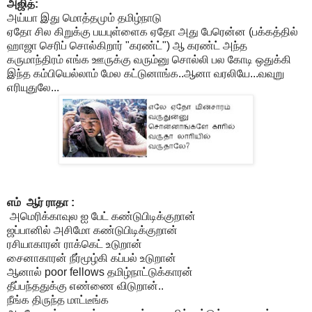
அஜித்:
அய்யா இது மொத்தமும் தமிழ்நாடு
ஏதோ சில கிறுக்கு பயபுள்ளைக ஏதோ அது பேரென்ன (பக்கத்தில்
ஹாஜா செரிப் சொல்கிறார் "கரண்ட்") ஆ கரண்ட் அந்த
கருமாந்திரம் எங்க ஊருக்கு வரும்னு சொல்லி பல கோடி ஒதுக்கி
இந்த கம்பியெல்லாம் மேல கட்டுனாங்க..ஆனா வரலியே...வவுறு
எரியுதுலே...
எம் ஆர் ராதா :
அமெரிக்காவுல ஐ பேட் கண்டுபிடிக்குறான்
ஜப்பானில் அசிமோ கண்டுபிடிக்குறான்
ரசியாகாரன் ராக்கெட் உடுறான்
சைனாகாரன் நீர்மூழ்கி கப்பல் உடுறான்
ஆனால் poor fellows தமிழ்நாட்டுக்காரன்
தீப்பந்ததுக்கு எண்ணை விடுறான்..
நீங்க திருந்த மாட்டீங்க