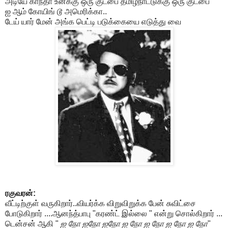
அடியே காந்தா உனக்கு ஒரு குட்பை தமிழ்நாட்டுக்கு ஒரு குட்பை
ஐ ஆம் கோயிங் டூ அமெரிக்கா..
டேய் யார் மேன் அங்க பெட்டி படுக்கையை எடுத்து வை
ரகுவரன்:
வீட்டிற்குள் வருகிறார்..வியர்க்க விறுவிறுக்க பேன் சுவிட்சை
போடுகிறார் ....ஆனந்த்பாபு "கரண்ட் இல்லை " என்று சொல்கிறார் ...
டென்சன் ஆகி "
ஐ நோ ஐநோ ஐநோ ஐ நோ ஐ நோ ஐ நோ ஐ நோ
"