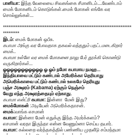
பானியா:
இந்த வேலையை சிவகங்கை சீமானிடம்....வேண்டாம்
மைக் மோகனிடம் கொடுங்கள்.மைக் மோகன் எங்கே வர
சொல்லுங்கள்...
***********************************************************************
*********
இடம்
: மைக் மோகன் ஒபீசு.
கபாமா அங்கு வர போவதாக தகவல் வந்ததும் பதட்டமடைகிறார்
மைக்
..
கபாமா உள்ளே வர மைக் மோகனை நாலு பேர் தூக்கி கொண்டு
வருகிறார்கள்
...
ஓ
ஓ
ஓ
ஓ
ஓ
ஓ
ஓ
ஓ
ஓ
ஓ
ஓ
ஓ ஓம் நமோ கபாமாய நமஹ...
இந்தியாவை மட்டும் கண்டால் அமேரிக்கா தெரியாது
அமெரிக்காவை மட்டும் கண்டால் உலகமே தெரியுது
பஞ்ச அக்ஷரம் (Kabama) ஏற்கும் நெஞ்சம்
வேறு எந்த அக்ஷரத்தையும் ஏற்காது.
கபாமா என்ட்ரி
கபாமா:
இன்னா மேன் இது?
மைக்மோகன்
:அடியேன் அமெரிக்கதாசன்.
மைக்
:வாங்க எசமான்
கபாமா:
இன்னா மேன் எதுக்கு இந்த அமர்க்களம்?
எசமான் வரதா இருந்தா என்ன வேணும்னா செய்ய தயார்.
கபாமா:
கல்லறை வர்த்தகத்தில் பண்ணிய முதலீடு சம்மந்தமா