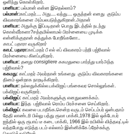
ஒளிந்து கொள்கிறார்.
பானியா:
பல்மான் என்ன இதெல்லாம்?
பல்மான்:
காட்மதர்.... அது.... வந்து.... ஒருத்தன் எனது குடும்ப
விவகாரங்களை அம்பலபடுத்துகிறான்.அதான்
பானியா:
அதுக்கு இப்படிதான் பொது இடத்தில் நடந்து
கொள்வீர்களா?சத்தமில்லாமல் பிரச்னையை முடிக்க
என்னிக்குதான் கத்துக்க போறீங்களோ..
காபட் பதாரா வருகிறார்
காபட் பதாரா
:காட்மதர் பீ எல் எப் விவகாரம் பற்றி பஜ்ரிவால்
பிரச்னையை கிளப்புகிறார்.
பானியா:
தனது consigliere ககமதுவை பார்த்து
யார்அந்த
பஜ்ரிவால்?
ககமது
: காட்மதர் அவர்தான் உங்களது குடும்ப விவகாரங்களை
தினம் ஒன்றாக நாறடிக்கிறார்.
பானியா:
நல்லதுக்கில்ல.பக்விஜய் பங்கைவர சொல்லுங்கள்.
பக்விஜய் வருகிறார்.
பக்விஜய்:
காட்மதர் அவர்களுக்கு எனதுவணக்கம்.
பானியா:
இந்த பஜ்ரிவால் ரொம்ப பிரச்சனை செய்கிறார்.
பக்விஜய்
: கவலை படாதீங்க.சென்ற வருடம் செப்டம்பர் ஒன்பதாம்
தேதி லாண்டரி பில்லு பத்து ரூவா பாக்கி,1978 இல் ஒக்டோபர்
ஐந்தில் ஒரு ரூபாய் டீ கடை பாக்கி, 1966 இல் ரயிலில் வித்தவுட்டில்
வந்தபோது எடுத்த படம் எல்லாம் இன்னிக்கே ப்றேச்சுக்கு
கொடுத்துடுரேன்.