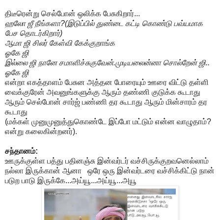
திடீரென்று செல்போன் ஒலிக்க பேசுகிறார்...
ஹலோ ஜீ நீங்களா?(இடுப்பில் துண்டை கட்டி கொண்டு பவ்யமாக
பேச தொடர்கிறார்)
ஆமா ஜி சிலர் கேள்வி கேக்குறாங்க
ஓகே ஜி
இல்லை ஜி நானே சமாளிச்சுகுவேன்.முடியலைன்னா சொல்றேன் ஜி..
ஓகே ஜி
என்றா எகத்தாளம் பேசுன அத்தன போரையும் ஊரை விட்டு தள்ளி
வைக்குரேன் அவனுங்களுக்கு ஆரும் தண்ணி குடுக்க கூடாது
ஆரும் செல்போன் சார்ஜ் பண்ணி தர கூடாது ஆரும் மின்சாரம் தர
கூடாது
(மக்கள் முனுமுனுத்துகொண்டே இப்போ மட்டும் என்ன வாழுதாம்?
என்று கலைகின்றனர்).
சந்தானம்:
ஊருக்குள்ள பத்து பதினஞ்சு இன்வர்டர் வச்சிருக்குறவனெல்லாம்
நல்லா இருக்கான் ஆனா ஒரே ஒரு இன்வர்டரை வச்சிக்கிட்டு நான்
படுற பாடு இருக்கே...அய்யூ...அய்யூ...அயூ