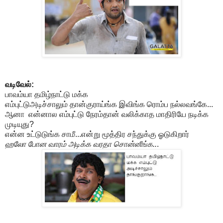
வடிவேல்:
பாவம்யா தமிழ்நாட்டு மக்க
எம்புட்டுஅடிச்சாலும் தான்குராய்ங்க இவிங்க ரொம்ப நல்லவங்கே...
ஆனா என்னால எம்புட்டு நேரம்தான் வலிக்காத மாதிரியே நடிக்க
முடியுது?
என்ன உட்டுடுங்க சாமீ...என்று மூத்திர சந்துக்கு ஓடுகிறார்
ஹலோ போன வாரம் அடிக்க வரதா சொன்னீங்க..
.