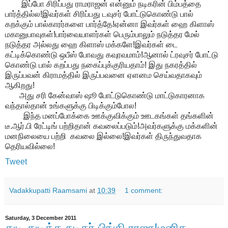
இப்போ சிரிப்பது ராமராஜன் என்னும் நடிகரின் பிம்பத்தை
பார்த்தில்ல!இவர்கள் சிரிப்பது டவுசர் போட்டுகொண்டு பால்
கறக்கும் பால்காரர்களை பார்த்தே!ஏன்னா இவர்கள் ஹை கிளாஸ்
மகானுபாவுகள்!பார்வையாளர்கள் பெரும்பாலும் நடுத்தர மேல்
நடுத்தர அல்லது ஹை கிளாஸ் மக்களே!இவர்கள் டை
கட்டிக்கொண்டு ஒபீஸ் போவது கவுரவமாம்!ஆனால் ட்ரவுசர் போட்டு
கொண்டு பால் கறப்பது நகைப்புக்குரியதாம்! இது நகரத்தில்
இருப்பவன் கிராமத்தில் இருப்பவனை ஏளனம செய்வதாகவும்
ஆகிறது!
அது சரி கேன்வாஸ் ஷூ போட்டுகொண்டு மாட்டுகாரனாக
வந்தால்தான் உங்களுக்கு பிடிக்கும்போல!
இந்த மனப்போக்கை ஊக்குவிக்கும் ஊடகங்கள் தங்களின்
டீ.ஆர்.பி ரேட்டிங் பற்றிதான் கவலைப்படும்!அவர்களுக்கு மக்களின்
மனநிலையை பற்றி கவலை இல்லை!இவர்கள் திருந்துவதாக
தெரியவில்லை!
Tweet
Vadakkupatti Raamsami
at
10:39
1 comment:
Saturday, 3 December 2011
துடி துடித்த நடிகர் பிங்கி ராஜா!மனித