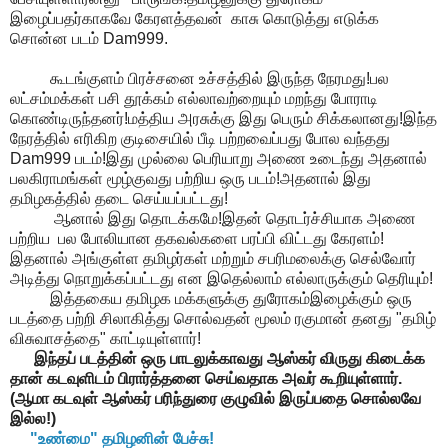
இழைப்பதர்காகவே கேரளத்தவன் காசு கொடுத்து எடுக்க
சொன்ன படம் Dam999.
கூடங்குளம் பிரச்சனை உச்சத்தில் இருந்த நேரமது!பல
லட்சம்மக்கள் பசி தூக்கம் எல்லாவற்றையும் மறந்து போராடி
கொண்டிருந்தனர்!மத்திய அரசுக்கு இது பெரும் சிக்கலானது!இந்த
நேரத்தில் எரிகிற குடிசையில் பீடி பற்றவைப்பது போல வந்தது
Dam999 படம்!இது முல்லை பெரியாறு அணை உடைந்து அதனால்
பலகிராமங்கள் மூழ்குவது பற்றிய ஒரு படம்!அதனால் இது
தமிழகத்தில் தடை செய்யப்பட்டது!
ஆனால் இது தொடக்கமே!இதன் தொடர்ச்சியாக அணை
பற்றிய பல போலியான தகவல்களை பரப்பி விட்டது கேரளம்!
இதனால் அங்குள்ள தமிழர்கள் மற்றும் சபரிமலைக்கு செல்வோர்
அடித்து நொறுக்கப்பட்டது என இதெல்லாம் எல்லாருக்கும் தெரியும்!
இத்தகைய தமிழக மக்களுக்கு துரோகம்இழைக்கும் ஒரு
படத்தை பற்றி சிலாகித்து சொல்வதன் மூலம் ரகுமான் தனது "தமிழ்
விசுவாசத்தை" காட்டியுள்ளார்!
இந்தப் படத்தின் ஒரு பாடலுக்காவது ஆஸ்கர் விருது கிடைக்க
தான் கடவுளிடம் பிரார்த்தனை செய்வதாக அவர் கூறியுள்ளார்.
(ஆமா கடவுள் ஆஸ்கர் பரிந்துரை குழுவில் இருப்பதை சொல்லவே
இல்ல!)
"உண்மை" தமிழனின் பேச்சு!