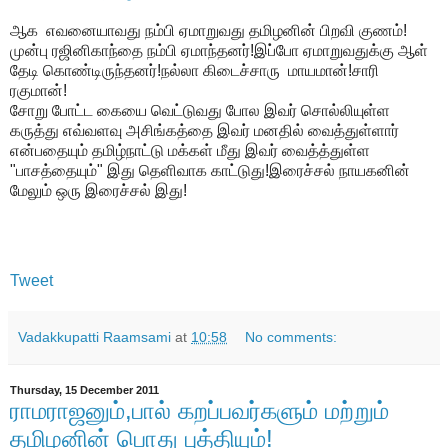
ஆக எவனையாவது நம்பி ஏமாறுவது தமிழனின் பிறவி குணம்!
முன்பு ரஜினிகாந்தை நம்பி ஏமாந்தனர்!இப்போ ஏமாறுவதுக்கு ஆள்
தேடி கொண்டிருந்தனர்!நல்லா கிடைச்சாரு மாயமான்!சாரி
ரகுமான்!
சோறு போட்ட கையை வெட்டுவது போல இவர் சொல்லியுள்ள
கருத்து எவ்வளவு அசிங்கத்தை இவர் மனதில் வைத்துள்ளார்
என்பதையும் தமிழ்நாட்டு மக்கள் மீது இவர் வைத்த்துள்ள
"பாசத்தையும்" இது தெளிவாக காட்டுது!இரைச்சல் நாயகனின்
மேலும் ஒரு இரைச்சல் இது!
Tweet
Vadakkupatti Raamsami
at
10:58
No comments:
Thursday, 15 December 2011
ராமராஜனும்,பால் கறப்பவர்களும் மற்றும்
தமிழனின் பொது புத்தியும்!