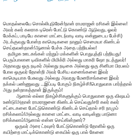
மொதல்லையே சொல்லிபுடுரேன்!நான் ராமராஜன் ரசிகன் இல்லை!
அவர் கலர் கலராக டிரெஸ் போட்டு கொண்டு ஆடுவது, ஓவர்
மேக்கப், பாடியே காளை மாட்டை(வாடி வாடி என்னுடைய பேச்சி)
அடக்குவது போன்ற காமெடிகளை நானும் செமையா கிண்டல்
செய்தவன்தான்!ஆனால் பேச்சு அதை பற்றியல்ல!
தமிழக ஊடகங்கள் மற்றும் மக்களின் பொதுபுத்தி பற்றியது!
பெரும்பாலான டிவிகளில் மிமிக்ரி அல்லது மாகரி ஷோ நடத்துவர்!
அதாவது ஒரு நடிகர் அல்லது நடிகை அல்லது ஒரு சினிமா பிரபலம்
போல ஒருவர் தோன்றி அவர் பேசிய வசனங்களை இவர்
காமெடியாக பேசுவது அல்லது அவரது மேனரிசங்களை இவர்
நக்கல் பண்ணுவது ...இப்படி போகும் நிகழ்ச்சி!பொதுவாக பார்த்தால்
அது நன்றாகத்தான் இருக்கும்!
ஆனால் எல்லா நிகழ்ச்சிகளுக்கும் பொதுவான ஒரு விஷயம்
உண்டு!அதான் ராமராஜனை கிண்டல் செய்வது!சரி கலர் கலர்
சட்டைகளை போட்டுகொண்டு கிண்டல் செய்தால் சரி நாமும்
ரசிக்கலாம்!அல்லது காளை மாட்டை வாடி வாடின்னு பாடுனா
ரசிக்கலாம்!ஆனால் என்ன செய்கின்றனர்?
ஒருவர் அரை ட்ரவுசர் போட்டுகொண்டு தோளில் ஒரு
கயிற்றை மாட்டிக்கொண்டு கையில் ஒரு பால் கேனை