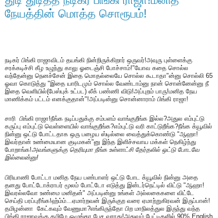
நேயத்தின் மொத்த சொரூபம்!
நடிகர் பிங்கி ராஜாவிடம் தயங்கி நின்றிருக்கிறார் ஒருவர்!அவுரு புள்ளைக்கு
சரக்கடிச்சி கீழ உழுந்து காலு ஓடைஞ்சி போச்சாம்!"யோவ கதை சொல்ல
வந்தேன்னு நெனச்சேன் இதை மொதல்லையே சொல்ல கூடாதா"ன்னு சொல்லி 65
ஓவா கொடுத்து "இதை யாரிடமும் சொல்ல வேண்டாம்னு நான் சொன்னேன்னு நீ
இதை வெளியில்(பேஸ்புக் உட்பட) லீக் பண்ணி விடு!அப்புறம் பாரு!மனித நேய
மாணிக்கம் பட்டம் எனக்குதான்"!அப்படின்னு சொன்னாராம் பிங்கி ராஜா!
சாரி பிங்கி ராஜா!நீங்க நடிப்பதுக்கு சம்பளம் வாங்குறீங்க இல்ல?அதுல எம்புட்டு
கருப்பு எம்புட்டு வெள்ளையில் வாங்குறீங்க?எம்புட்டு வரி காட்டுறீங்க?நீங்க க்யூவில்
நின்னு ஒட்டு போட்டதாக ஒரு பழைய ஸ்டில்லை வைத்துக்கொண்டு "ஆஹா!
இவர்தான் உண்மையான குடிமகன்"னு இந்த இளிச்சவாய மக்கள் நெகிழ்ந்து
போறாங்க!
அவங்களுக்கு தெரியுமா நீங்க உள்ளாட்சி தேர்தலில் ஒட்டு போடவே
இல்லைன்னு!
பிரியாணி போட்டா மனித நேய பண்பாளர் ஒட்டு போட க்யூவில் நின்னு அதை
தனது போட்டோக்ராபர் மூலம் போட்டோ எடுத்து இன்டர்நெட்டில் விட்டு "ஆஹா!
இவரல்லவோ உண்மை மனிதன்" அப்படின்னு உங்கள் அல்லகைகளை விட்டே
செய்தி பரப்புரீங்க!ஹ்ம்ம்...ஏமார்றவன் இருக்குற வரை ஏமாற்றுகிரவன் இருப்பான்!
தமிழன்னா கேட்கவும் வேணுமா?எங்கிருந்தோ பிற மாநிலத்துல இருந்து வந்த
பிங்கி ராஜாவுக்கு தமிழே ஒழுங்கா பேச வராது!அதுவும் பேட்டிகளில் 90% English