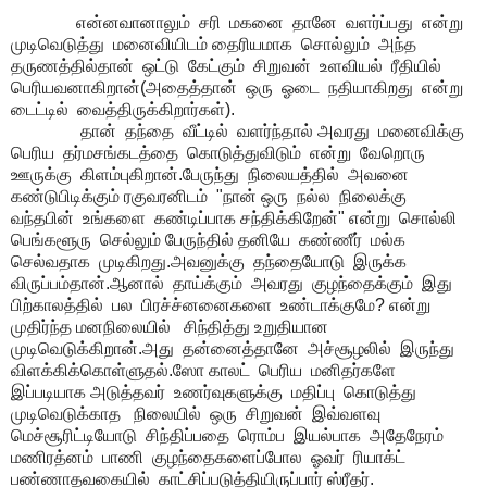
என்னவானாலும் சரி மகனை தானே வளர்ப்பது என்று
முடிவெடுத்து மனைவியிடம் தைரியமாக சொல்லும் அந்த
தருணத்தில்தான் ஒட்டு கேட்கும் சிறுவன் உளவியல் ரீதியில்
பெரியவனாகிறான்(அதைத்தான் ஒரு ஓடை நதியாகிறது என்று
டைட்டில் வைத்திருக்கிறார்கள்).
தான் தந்தை வீட்டில் வளர்ந்தால் அவரது மனைவிக்கு
பெரிய தர்மசங்கடத்தை கொடுத்துவிடும் என்று வேறொரு
ஊருக்கு கிளம்புகிறான்.பேருந்து நிலையத்தில் அவனை
கண்டுபிடிக்கும் ரகுவரனிடம் "நான் ஒரு நல்ல நிலைக்கு
வந்தபின் உங்களை கண்டிப்பாக சந்திக்கிறேன்" என்று சொல்லி
பெங்களூரு செல்லும் பேருந்தில் தனியே கண்ணீர் மல்க
செல்வதாக முடிகிறது.அவனுக்கு தந்தையோடு இருக்க
விருப்பம்தான்.ஆனால் தாய்க்கும் அவரது குழந்தைக்கும் இது
பிற்காலத்தில் பல பிரச்ச்னனைகளை உண்டாக்குமே? என்று
முதிர்ந்த மனநிலையில் சிந்தித்து உறுதியான
முடிவெடுக்கிறான்.அது தன்னைத்தானே அச்சூழலில் இருந்து
விளக்கிக்கொள்ளுதல்.ஸோ காலட் பெரிய மனிதர்களே
இப்படியாக அடுத்தவர் உணர்வுகளுக்கு மதிப்பு கொடுத்து
முடிவெடுக்காத நிலையில் ஒரு சிறுவன் இவ்வளவு
மெச்சூரிட்டியோடு சிந்திப்பதை ரொம்ப இயல்பாக அதேநேரம்
மணிரத்னம் பாணி குழந்தைகளைப்போல ஓவர் ரியாக்ட்
பண்ணாதவகையில் காட்சிப்படுத்தியிருப்பார் ஸ்ரீதர்.