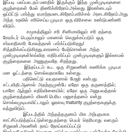
இப்படி பலப்பல..நம் மனதில் இருக்கும் இந்த முன்முடிவுகளை
குழந்தைகள் மேல் திணிக்கிறோம்.அல்லது இரண்டையும்
ஒப்பிட்டு பார்த்து ஏமாற்றமடைகிறோம்.எரிச்சல் அடைகிறோம்.அது
அந்த உறவில் சரிசெய்ய முடியா ஒரு விரிசலை உண்டுபண்ணி
விடும்.
சமூகத்திலும் சரி சினிமாவிலும் சரி தந்தை
கேரக்டர் பெரும்பாலும் மகனால் வெறுக்கப்படும் ஒரு
சர்வாதிகாரி போலத்தான் பார்க்ப்படுகிறது/
சித்தரிக்கப்படுகிறது.காரணம் மேற்சொன்ன அந்த
முன்முடிவுகள்!எவ்வித எதிர்பார்ப்பும் முன்முடிவுகளும் இல்லாமல்
குழந்தைகளை அணுகுவதே சிறந்தது.
இந்தப்படம் கூட ஒரு சிறுவனின் கணிக்க முடியா
மன ஓட்டத்தை சொல்வதாகவே உள்ளது.
பதினெட்டு வயதானால் மேஜர் என்பது
சட்டவிதி.ஆனால் அதற்குமுன்பே ஏதோ ஒரு தருணத்தில்;
யாரோ ஆற்றும் எதிர்வினையில்; ஏதோ ஒரு அனுபவத்தால்
குழந்தைத்தனம் விலகி பெரிய மனுசத்தனம் என்று
சொல்லமுடியாவிட்டாலும் ஓரளவு maturity குழந்தைகளுக்கு
வந்துவிடும்.
இப்படத்தில் அந்தத்தருணம் மிக அற்புதமாக
காட்சிப்படுத்தப்பட்டுள்ளது.தந்தை பெயர் தெரியாது வளரும்
சிறுவன்.அவனின் தாய் நோய்வாய்ப்பட்டு
இறந்துபோகிறார்.அவனை எடுத்து வளர்ப்பது யார்?என்ற கேள்வி