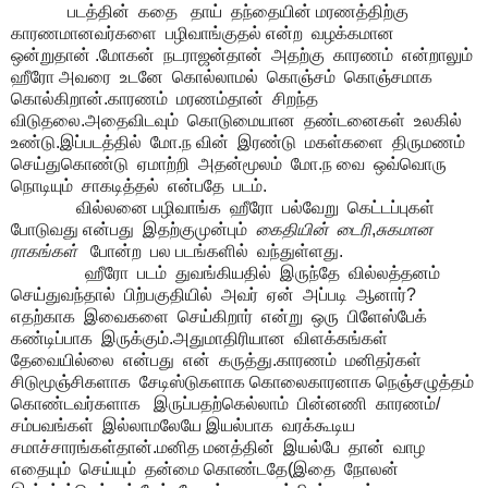
படத்தின் கதை தாய் தந்தையின் மரணத்திற்கு
காரணமானவர்களை பழிவாங்குதல் என்ற வழக்கமான
ஒன்றுதான் .மோகன் நடராஜன்தான் அதற்கு காரணம் என்றாலும்
ஹீரோ அவரை உடனே கொல்லாமல் கொஞ்சம் கொஞ்சமாக
கொல்கிறான்.காரணம் மரணம்தான் சிறந்த
விடுதலை.அதைவிடவும் கொடுமையான தண்டனைகள் உலகில்
உண்டு.இப்படத்தில் மோ.ந வின் இரண்டு மகள்களை திருமணம்
செய்துகொண்டு ஏமாற்றி அதன்மூலம் மோ.ந வை ஒவ்வொரு
நொடியும் சாகடித்தல் என்பதே படம்.
வில்லனை பழிவாங்க ஹீரோ பல்வேறு கெட்டப்புகள்
போடுவது என்பது இதற்குமுன்பும்
கைதியின் டைரி
,
சுகமான
ராகங்கள்
போன்ற பல படங்களில் வந்துள்ளது.
ஹீரோ படம் துவங்கியதில் இருந்தே வில்லத்தனம்
செய்துவந்தால் பிற்பகுதியில் அவர் ஏன் அப்படி ஆனார்?
எதற்காக இவைகளை செய்கிறார் என்று ஒரு பிளேஸ்பேக்
கண்டிப்பாக இருக்கும்.அதுமாதிரியான விளக்கங்கள்
தேவையில்லை என்பது என் கருத்து.காரணம் மனிதர்கள்
சிடுமூஞ்சிகளாக சேடிஸ்டுகளாக கொலைகாரனாக நெஞ்சழுத்தம்
கொண்டவர்களாக இருப்பதற்கெல்லாம் பின்னணி காரணம்/
சம்பவங்கள் இல்லாமலேயே இயல்பாக வரக்கூடிய
சமாச்சாரங்கள்தான்.மனித மனத்தின் இயல்பே தான் வாழ
எதையும் செய்யும் தன்மை கொண்டதே(இதை நோலன்