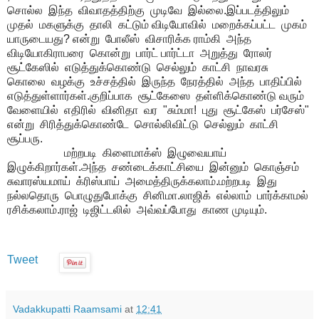
சொல்ல இந்த விவாதத்திற்கு முடிவே இல்லை.இப்படத்திலும்
முதல் மகளுக்கு தாலி கட்டும் விடியோவில் மறைக்கப்பட்ட முகம்
யாருடையது? என்று போலீஸ் விசாரிக்க ராம்கி அந்த
விடியோகிராபரை கொன்று பார்ட் பார்ட்டா அறுத்து ரோலர்
சூட்கேஸில் எடுத்துக்கொண்டு செல்லும் காட்சி நாவரசு
கொலை வழக்கு உச்சத்தில் இருந்த நேரத்தில் அந்த பாதிப்பில்
எடுத்துள்ளார்கள்.குறிப்பாக சூட்கேஸை தள்ளிக்கொண்டு வரும்
வேளையில் எதிரில் வினிதா வர "சும்மா! புது சூட்கேஸ் பர்சேஸ்"
என்று சிரித்துக்கொண்டே சொல்லிவிட்டு செல்லும் காட்சி
சூப்பரு.
மற்றபடி கிளைமாக்ஸ் இழுவையாய்
இழுக்கிறார்கள்.அந்த சண்டைக்காட்சியை இன்னும் கொஞ்சம்
சுவாரஸ்யமாய் க்ரிஸ்பாய் அமைத்திருக்கலாம்.மற்றபடி இது
நல்லதொரு பொழுதுபோக்கு சினிமா.லாஜிக் எல்லாம் பார்க்காமல்
ரசிக்கலாம்.ராஜ் டிஜிட்டலில் அவ்வப்போது காண முடியும்.
Tweet
Vadakkupatti Raamsami
at
12:41