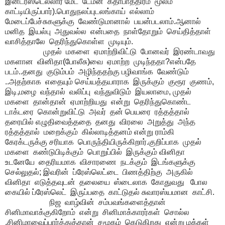
இன்டர்ஸ்டெல்லார் மேட் டேமன் கதாபாத்திரம் மூலம்
காட்டியிருப்பார்).பொதுநலப்புடலங்காய் எல்லாம்
மேடைப்பேச்சுகளுக்கு வேண்டுமானால் பயன்படலாம்.ஆனால்
மனித இயல்பு அதுவல்ல என்பதை நாள்தோறும் செய்தித்தாள்
வாசித்தாலே தெரிந்துகொள்ள முடியும்.
முதல் மகளை ஏமாற்றிவிட்டு போனவர் இரண்டாவது
மகளான வினிதா(போலீசு)வை ஏமாற்ற முடிந்ததா?என்பதே
படம்..தனது குடும்பம் அழிந்ததற்கு பழிவாங்க வேண்டும்
..அதற்காக எதையும் செய்யத்தயாராக இருக்கும் குரூர குணம்,
இடி,மழை வந்தால் வலிப்பு வந்துவிடும் இயலாமை, முதல்
மகளை தான்தான் ஏமாற்றியது என்று தெரிந்துகொண்ட
டாக்டரை கொன்றுவிட்டு அவர் தன் பெயரை ரத்தத்தால்
தரையில் எழுதிவைத்ததை தனது விரலை அறுத்து அந்த
ரத்தத்தால் மறைக்கும் கில்லாடித்தனம் என்று ராம்கி
கேரக்டருக்கு சரியாக பொருந்தியிருக்கிறார்.குறிப்பாக முதல்
மகளை கண்டுபிடிக்கும் பொறுப்பில் இருக்கும் வினிதா
உடனேயே தைரியமாக விசாரணை நடக்கும் இடங்களுக்கு
செல்லுதல்; இவரின் ப்ரேஸ்லெட்டை பிணத்திற்கு அருகில்
வினிதா எடுத்தவுடன் தலையை ஸ்டைலாக கோதுவது போல
கையில் ப்ரேஸ்லெட் இருப்பதை காட்டுதல் சுவாரஸ்யமான காட்சி.
நிஜ வாழ்வின் சம்பவங்களைத்தான்
சினிமாவாக்குகிறோம் என்று சினிமாக்காரர்கள் சொல்ல
,சினிமாவைப்பார்த்துத்தான் சமூகம் கெடுகிறது என்று மக்கள்