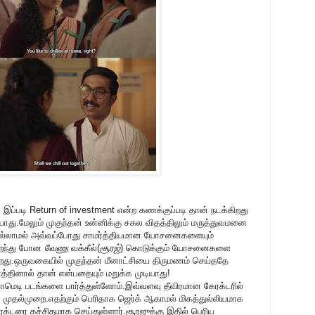
படி Return of investment என்ற கணக்குப்படி தான் நடக்கிறது
யாது.மேலும் முகுந்தன் உன்னிக்கு சகல விதத்திலும் மருத்துவமனை
ல்லாமல் அவ்வப்போது சாமர்த்தியமான யோசனைகளையும்
இறந்து போன
வேணு
வக்கீல்(
சூரஜ்
) கொடுக்கும் யோசனைகளை
றது.ஒருவகையில் முகுந்தன் மீனாட்சியை திருமணம் செய்ததே
ணத்தினால் தான் என்பதையும் மறுக்க முடியாது!
ாமெடி படங்களை பார்த்துள்ளோம்.இவ்வளவு தீவிரமான கேரக்டரில்
ே முதல்முறை.எதற்கும் பெரிதாக ஜெர்க் ஆகாமல் மிகத்துல்லியமாக
ேரக்டரை கச்சிதமாக செய்துள்ளார்.சூரஜுக்கு இதில் பெரிய