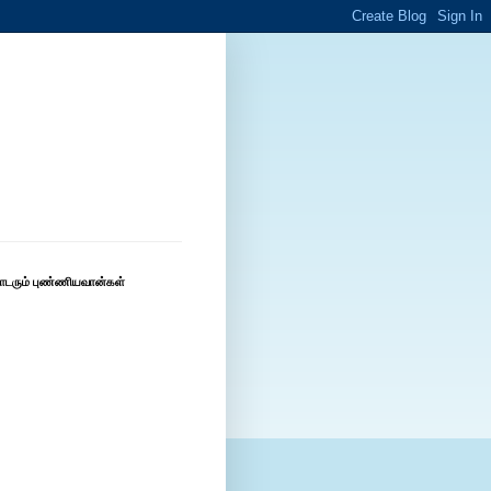
ொடரும் புண்ணியவான்கள்