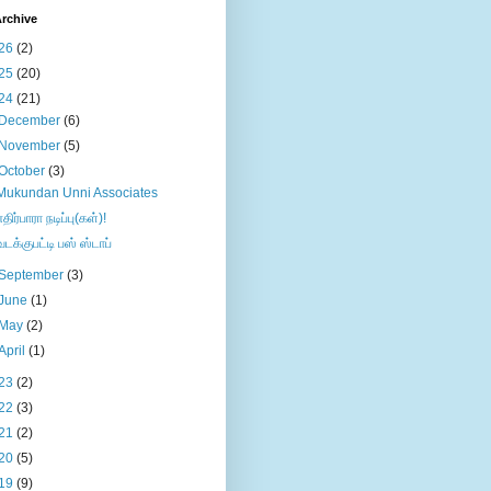
rchive
26
(2)
25
(20)
24
(21)
December
(6)
November
(5)
October
(3)
Mukundan Unni Associates
எதிர்பாரா நடிப்பு(கள்)!
வடக்குபட்டி பஸ் ஸ்டாப்
September
(3)
June
(1)
May
(2)
April
(1)
23
(2)
22
(3)
21
(2)
20
(5)
19
(9)