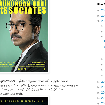
Blog A
►
20
►
20
▼
20
►
►
▼
►
►
►
►
ightcrawler
படத்தின் தழுவல் தான்.அப்படத்தில் ஊடக
►
20
்தித்தரும்" போட்டியில் இருக்கும் பணம் பண்ணும் ஒரு மகத்தான
►
20
்.அதை நடைமுறைப்படுத்தி குறுகிய காலத்திலேயே
►
20
ல்லியனர் ஆகிறான்.
►
20
►
20