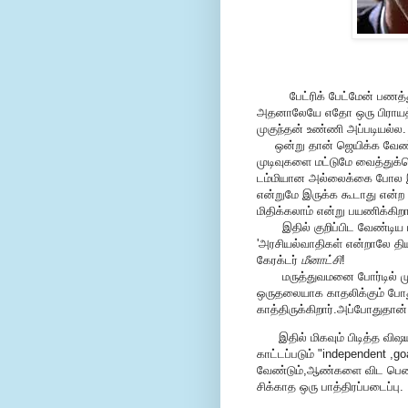
பேட்ரிக் பேட்மேன் பணத்து
அதனாலேயே எதோ ஒரு பிராயத்த
முகுந்தன் உண்ணி அப்படியல்ல.
ஒன்று தான் ஜெயிக்க வேண்டும
முடிவுகளை மட்டுமே வைத்துக
டம்மியான அல்லைக்கை போல இர
என்றுமே இருக்க கூடாது என்ற 
மிதிக்கலாம் என்று பயணிக்கிற
இதில் குறிப்பிட வேண்டிய மற்
'அரசியல்வாதிகள் என்றாலே தி
கேரக்டர்
மீனாட்சி
!
மருத்துவமனை போர்டில் முக்க
ஒருதலையாக காதலிக்கும் போத
காத்திருக்கிறார்.அப்போதுதான்
இதில் மிகவும் பிடித்த விஷயம்
காட்டப்படும் "independent ,go
வேண்டும்,ஆண்களை விட பெண்கள
சிக்காத ஒரு பாத்திரப்படைப்பு.