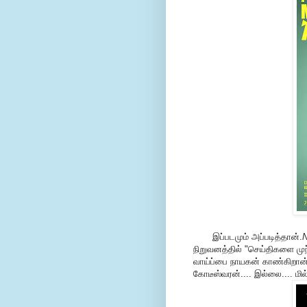
இப்படமும் அப்படித்தான்.
N
நிறுவனத்தில் "செய்திகளை முந
வாய்ப்பை நாயகன் காண்கிறான
கோடீஸ்வரன்.... இல்லை.... மி