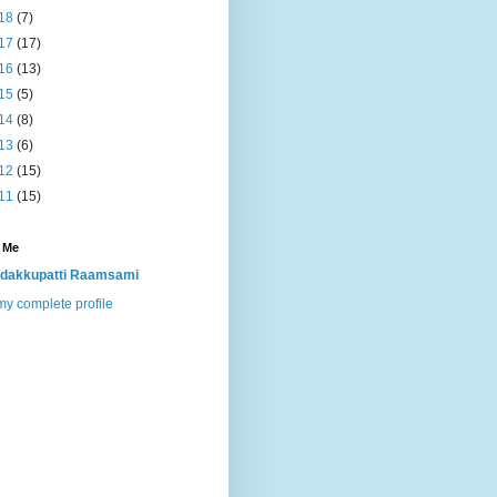
18
(7)
17
(17)
16
(13)
15
(5)
14
(8)
13
(6)
12
(15)
11
(15)
 Me
dakkupatti Raamsami
y complete profile