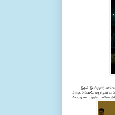
இதில் இயக்குனர்
அபினவ்
அதை அப்படியே மருத்துவ காப்ப
அவரது சாமர்த்தியம் பளிச்சிடுக