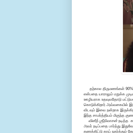
தற்கால திருமணங்கள் 90% இப்
என்பதை யாராலும் மறுக்க முடி
ஊழியராக உதவுவதோடு மட்டும
கொடுக்கிறார்.அவ்வகையில் 
விடவும் இவை நன்றாக இருக்கி
இந்த சாமர்த்தியம் மிகுந்த கு
வினீத் ஶ்ரீநிவாசன்
நடித்த க
அவர் நடிப்பதை பார்த்து இதுவ
கணக்கிட்டு காய் நகர்த்தும் க