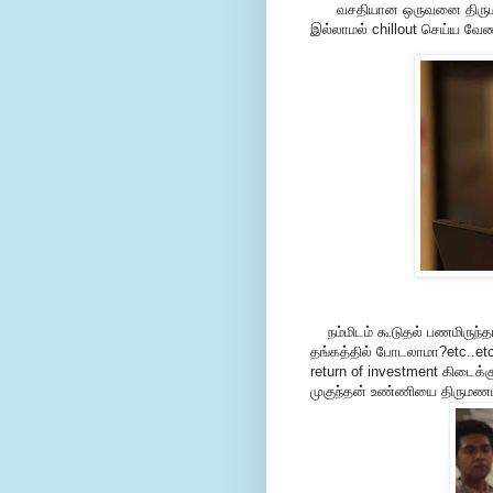
வசதியான ஒருவனை திருமணம் 
இல்லாமல் chillout செய்ய வே
நம்மிடம் கூடுதல் பணமிருந்தா
தங்கத்தில் போடலாமா?etc..etc
return of investment கிடைக்
முகுந்தன் உண்ணியை திருமணம்