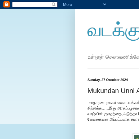
வடக்கு
உள்ளூர் செலாவணிக்க
Sunday, 27 October 2024
Mukundan Unni A
சாதாரண நகைச்சுவை படங்கள்
சிந்திக்க......இது அரதப்பழச
வாழ்வின் குரூரத்தை,அடுத்தவர
வேலைகளை அப்பட்டமாக சமரசமி