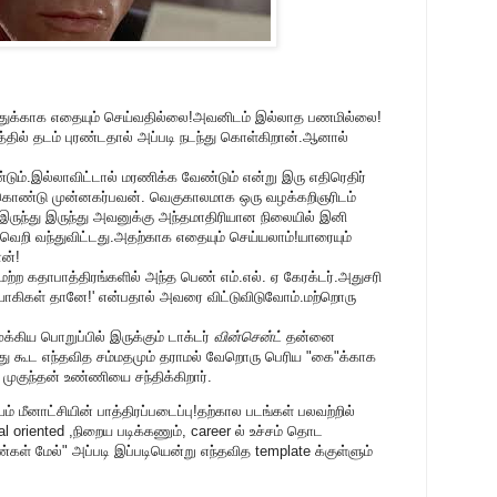
க்காக எதையும் செய்வதில்லை!அவனிடம் இல்லாத பணமில்லை!
ில் தடம் புரண்டதால் அப்படி நடந்து கொள்கிறான்.ஆனால்
்.இல்லாவிட்டால் மரணிக்க வேண்டும் என்று இரு எதிரெதிர்
்கொண்டு முன்னகர்பவன். வெகுகாலமாக ஒரு வழக்கறிஞரிடம்
ுந்து இருந்து அவனுக்கு அந்தமாதிரியான நிலையில் இனி
வெறி வந்துவிட்டது.அதற்காக எதையும் செய்யலாம்!யாரையும்
ான்!
ற கதாபாத்திரங்களில் அந்த பெண் எம்.எல். ஏ கேரக்டர்.அதுசரி
யாகிகள் தானே!' என்பதால் அவரை விட்டுவிடுவோம்.மற்றொரு
ிய பொறுப்பில் இருக்கும் டாக்டர்
வின்சென்ட்
தன்னை
ு கூட எந்தவித சம்மதமும் தராமல் வேறொரு பெரிய "கை"க்காக
 முகுந்தன் உண்ணியை சந்திக்கிறார்.
 மீனாட்சியின் பாத்திரப்படைப்பு!தற்கால படங்கள் பலவற்றில்
al oriented ,நிறைய படிக்கணும், career ல் உச்சம் தொட
் மேல்" அப்படி இப்படியென்று எந்தவித template க்குள்ளும்