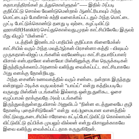
கதாபாத்திரங்கள் நடந்துகொள்ளுதல்”-----
இதில் அப்படி
குறிப்பிட்டு சொல்ல வேண்டுமென்றால் ஆண்ட்ரியாவும் அந்த
மொட்டையும் போலீசால் சுற்றி வளைக்கப்பட்டதும் அந்த மொட்டை
முட்டி போட்டுக்கொண்டு தனது டி ஷர்டை கழட்டிவிட்டு
ஹராகிரி
(Harakiri) செய்துகொள்வது,முதல் காட்சியிலேயே இருவர்
மீது விழும் “மின்னல்”.
படத்தின் இரண்டாம் பாதியில் குறிப்பாக கிளைமேக்ஸ்
காட்சியில் வரும் அந்த மவுத்ஆர்கன்-பிரசன்னா-கத்தி - விஷயம்
முருகதாஸ்-விஜய் படங்களில் வரவேண்டிய காட்சி.தயாரிப்பாளர்
விசால் என்பதாலோ என்னவோ மிஸ்கினுக்கு சில நெருக்கடிகள்
இருந்திருக்கலாம்.அதனால் வலிந்து வைக்கப்பட்ட காட்சியாகவே
அது எனக்கு தோன்றியது.
அந்த சைனீஸ் உணவகத்தில் வரும் சண்டை நன்றாக இருந்தது
என்றாலும் அடிக்க வருபவர்கள் “யாய்ய்” என்று கத்தியபடியே
வருவது மிஸ்கின் படங்களில் இல்லாத ஒன்று.துளிகூட ஓசை
எழுப்பாமல் தாக்குவதே அவர் படங்களில்
இருந்துவந்துள்ளது.விசால் அனுவிடம் “நின்ன எடத்துலையே குழி
தோண்டி புதைச்சிடுவேன்” என்று
வ(ப)ழமையான வசனத்தில்
மிரட்டுவது,கடைசியில் ஈரோவை கட்டிப்போட்டுவிட்டு கொல்லாமல்
விட்டுவிட்டு தப்பிக்க முயலும் வில்லன் என்று விசாலுக்காகவே
இவை வலிந்து வைக்கப்பட்டதாக கருதுகிறேன்.