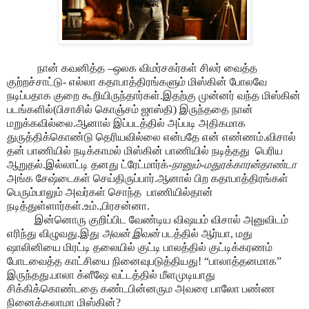
நான் கவனித்த –ஒலக விமர்சகர்கள் சிலர் வைத்த
குற்றச்சாட்டு- எல்லா கதாபாத்திரங்களும் மிஸ்கின் போலவே
நடிப்பதாக குறை கூறியிருந்தார்கள்.இதற்கு முன்னர் வந்த மிஸ்கின்
படங்களில்(பிசாசில் கொஞ்சம் ஜாஸ்தி) இருந்ததை நான்
மறுக்கவில்லை.ஆனால் இப்படத்தில் அப்படி அதிகமாக
துருத்திக்கொண்டு தெரியவில்லை என்பதே என் எண்ணம்.விசால்
தன் பாணியில் நடிக்காமல் மிஸ்கின் பாணியில் நடித்தது
பெரிய
ஆறுதல்.இல்லாட்டி தனது ட்ரேட்மார்க்-
நானும்-மதுரக்காரன்தாண்டா
அங்க சேஷ்டைகள் செய்திருப்பார்.ஆனால் பிற கதாபாத்திரங்கள்
பெரும்பாலும் அவர்கள் சொந்த
பாணியில்தான்
நடித்துள்ளார்கள்.உம்.,பிரசன்னா.
இன்னொரு குறிப்பிட வேண்டிய விஷயம் விசால் அனுவிடம்
எரிந்து விழுவது.இது
அவன் இவன்
படத்தில் ஆர்யா, மது
ஷாலினியை மிரட்டி தலையில் குட்டி பாலத்தில் குட்டிக்கரணம்
போடவைத்த காட்சியை நினைவுபடுத்தியது! “பாலாத்தனமாக”
இருந்தது.பாலா க்ளீஷே வட்டத்தில் மீளமுடியாது
சிக்கிக்கொண்டதை கண்டபின்னரும அவரை பாலோ பண்ண
நினைக்கலாமா
மிஸ்கின்?