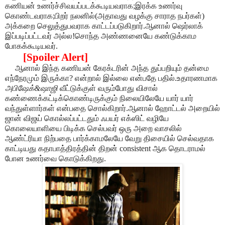
கணியன் உணர்ச்சிவயப்படக்கூடியவராக;இரக்க உணர்வு
கொண்டவராக;பிறர் நலனில்(அதாவது வழக்கு சாராத நபர்கள்)
அக்கறை செலுத்துபவராக காட்டப்படுகிறார்.ஆனால் ஷெர்லாக்
இப்படிப்பட்டவர் அல்ல!சொந்த அண்ணனையே கண்டுக்காம
போகக்கூடியவர்.
[Spoiler Alert]
ஆனால் இந்த கணியன் கேரக்டரின் அந்த துப்பறியும் தன்மை
எந்நேரமும் இருக்கா? என்றால் இல்லை என்பதே பதில்.உதாரணமாக
அபிஷேக்&ஷாஜி
வீட்டுக்குள் வரும்போது விசால்
கண்ணைக்கட்டிக்கொண்டிருக்கும் நிலையிலேயே யார் யார்
வந்துள்ளார்கள் என்பதை சொல்கிறார்.ஆனால் ஹோட்டல் அறையில்
ஜான் விஜய் கொல்லப்பட்டதும் ஃபயர் எக்ஸிட் வழியே
கொலையாளியை பிடிக்க செல்பவர் ஒரு அறை வாசலில்
ஆண்ட்ரியா நிற்பதை பார்க்காமலேயே வேறு திசையில் செல்வதாக
காட்டியது கதாபாத்திரத்தின் திறன் consistent ஆக தொடராமல்
போன உணர்வை கொடுக்கிறது.