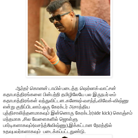
ஆர்தர் கொனன் டாயில்
படைத்த
ஷெர்லாக்-வாட்சன்
கதாபாத்திரங்களை பின்பற்றி தமிழிலேயே பல இருநபர்-டீம்
கதாபாத்திரங்கள் வந்துவிட்டன.
கணேஷ்-வசந்த்
,
விவேக்-விஷ்ணு
என்று குறிப்பிடலாம்.ஒரு கேரக்டர் அசாத்திய
புத்திசாலித்தனமாகவும் இன்னொரு கேரக்டர்(side kick) கொஞ்சம்
மந்தமாக ,சில வேளைகளில் ஜொள்ளு
பார்டிகளாகவும்(வசந்த்&விஷ்ணு),இக்கட்டான நேரத்தில்
உதவுபவர்களாகவும்
படைக்கப்பட்டதுண்டு.