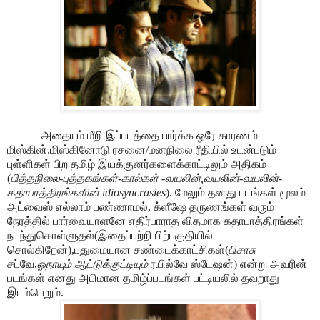
அதையும் மீறி இப்படத்தை பார்க்க ஒரே காரணம்
மிஸ்கின்.மிஸ்கினோடு ரசனை/மனநிலை ரீதியில் உடன்படும்
புள்ளிகள் பிற தமிழ் இயக்குனர்களைக்காட்டிலும் அதிகம்
(
பித்தநிலை-புத்தகங்கள்-கால்கள் -வயலின்,வயலின்-வயலின்-
கதாபாத்திரங்களின் idiosyncrasies
). மேலும் தனது படங்கள் மூலம்
அட்வைஸ் எல்லாம் பண்ணாமல், க்ளீஷே தருணங்கள் வரும்
நேரத்தில் பார்வையாளனே எதிர்பாராத விதமாக கதாபாத்திரங்கள்
நடந்துகொள்ளுதல்(இதைப்பற்றி பிற்பகுதியில்
சொல்கிறேன்),புதுமையான சண்டைக்காட்சிகள்(
பிசாசு
சப்வே,
ஓநாயும் ஆட்டுக்குட்டியும்
ரயில்வே ஸ்டேஷன்) என்று அவரின்
படங்கள்
எனது அபிமான தமிழ்ப்படங்கள் பட்டியலில்
தவறாது
இடம்பெறும்.