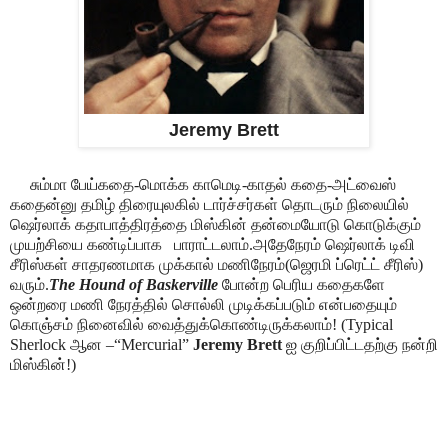
Jeremy Brett
சும்மா பேய்கதை-மொக்க காமெடி-காதல் கதை-அட்வைஸ்
கதைன்னு தமிழ் திரையுலகில் டார்ச்சர்கள் தொடரும் நிலையில்
ஷெர்லாக் கதாபாத்திரத்தை மிஸ்கின் தன்மையோடு கொடுக்கும்
முயற்சியை கண்டிப்பாக பாராட்டலாம்.அதேநேரம் ஷெர்லாக் டிவி
சீரிஸ்கள் சாதரணமாக முக்கால் மணிநேரம்(ஜெரமி ப்ரெட்ட் சீரிஸ்)
வரும்.
The Hound of Baskerville
போன்ற பெரிய கதைகளே
ஒன்றரை மணி நேரத்தில் சொல்லி முடிக்கப்படும் என்பதையும்
கொஞ்சம் நினைவில் வைத்துக்கொண்டிருக்கலாம்! (Typical
Sherlock ஆன –“Mercurial”
Jeremy Brett
ஐ குறிப்பிட்டதற்கு நன்றி
மிஸ்கின்!)