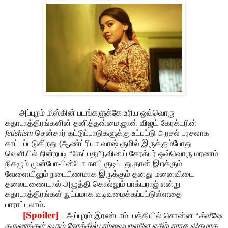
அப்புறம் மிஸ்கின் படங்களுக்கே உரிய ஒவ்வொரு
கதாபாத்திரங்களின் தனித்தன்மை.ஜான் விஜய் கேரக்டரின்
fetishism
சென்சார் கட்டுப்பாடுகளுக்கு உட்பட்டு அரசல் புரசலாக
காட்டப்படுகிறது (ஆண்ட்ரியா வாஷ் ரூமில் இருக்கும்போது
வெளியில் நின்றபடி “கேட்பது”),வினய் கேரக்டர் ஒவ்வொரு மரணம்
நிகழும் முன்போ-பின்போ காபி குடிப்பது,தான் இறக்கும்
வேளையிலும் நடைபிணமாக இருக்கும் தனது மனைவியை
தலையணையால் அழுத்தி கொல்லும் பாக்யராஜ் என்று
கதாபாத்திரங்கள் நுட்பமாக வடிவமைக்கப்பட்டுள்ளதை
பாராட்டலாம்.
[Spoiler]
அப்புறம் இரண்டாம்
பத்தியில் சொன்ன “
க்ளீஷே
தருணங்கள் வரும் நேரத்தில் பார்வையாளனே எதிர்பாராத விதமாக