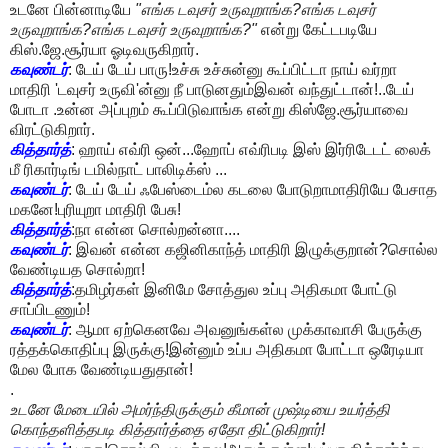
உடனே பின்னாடியே
"எங்க டவுசர் உருவுறாங்க?எங்க டவுசர்
உருவுறாங்க?எங்க டவுசர் உருவுறாங்க?"
என்று கேட்டபடியே
கிஸ்.ஜே.சூர்யா ஓடிவருகிறார்.
கவுண்டர்
: டேய் டேய் பாரு!உச்சு உச்சுன்னு கூப்பிட்டா நாய் வர்றா
மாதிரி 'டவுசர் உருவி'ன்னு நீ பாடுனதும்இவன் வந்துட்டான்!..டேய்
போடா .உன்ன அப்புறம் கூப்பிடுவாங்க என்று கிஸ்ஜே.சூர்யாவை
விரட்டுகிறார்.
கித்தார்த்
: ஹாய் எவ்ரி ஒன்...ஹோப் எவ்ரிபடி இஸ் இர்ரிடேடட் லைக்
மீ ரிகார்டிங் டமில்நாட் பாலிடிக்ஸ் ...
கவுண்டர்
: டேய் டேய் ஃபேஸ்டைம்ல கடலை போடுறாமாதிரியே பேசாத
மகனே!புரியுறா மாதிரி பேசு!
கித்தார்த்
:நா என்ன சொல்றன்னா....
கவுண்டர்
: இவன் என்ன கஜினிகாந்த் மாதிரி இழுக்குறான்?சொல்ல
வேண்டியத சொல்றா!
கித்தார்த்
:தமிழர்கள் இனிமே சோத்துல உப்பு அதிகமா போட்டு
சாப்பிடணும்!
கவுண்டர்
: ஆமா ஏற்கெனவே அவனுங்கள்ல முக்காவாசி பேருக்கு
ரத்தக்கொதிப்பு இருக்கு!இன்னும் உப்ப அதிகமா போட்டா ஒரேடியா
மேல போக வேண்டியதுதான்!
.
உடனே மேடையில் அமர்ந்திருக்கும் கீமான் முஷ்டியை உயர்த்தி
கொந்தளித்தபடி கித்தார்த்தை ஏதோ திட்டுகிறார்!