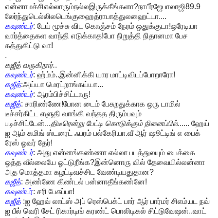
என்னாமச்சிஎல்லாரும்நல்லஇருக்கீங்களா?நாபீர்ஜேபாலாஜி89.9
லேர்ந்துடெல்லிலடெங்குஹைத்ராபாத்துலஹைட்டா....
கவுண்டர்
: டேய் மூச்சு விட கொஞ்சம் நேரம் ஒதுக்குடா!ஒரேடியா
வார்த்தைகள வாந்தி எடுக்காத!போ நிறுத்தி நிதானமா பேச
கத்துகிட்டு வா!
.
கஜீத் வருகிறார்.
.
கவுண்டர்
: ஹ்ம்ம்..இன்னிக்கி யார மாட்டிவிடப்போறாரோ!
கஜீத்
:அய்யா மெரட்றாங்கய்யா...
கவுண்டர்
: ஆரம்பிச்சிட்டாரு!
கஜீத்
: சாரிண்ணே!போன டைம் பேசுறதுக்காக ஒரு டாமில்
டீச்சர்கிட்ட எளுதி வாங்கி வந்தத திரும்பவும்
படிச்சிட்டேன்...
திடீரென்று பேட்டி கொடுக்கும் நினைப்பில்
...... ஹேய்
ஐ ஆம் கமிங் ஸ்டரைட் ஃபரம் பல்கேரியா.வீ ஆர் ஷூட்டிங் எ பைக்
ரேஸ் ஓவர் தேர்!
கவுண்டர்
: அது என்னங்கண்ணா எல்லா படத்துலயும் பைக்கை
ஒத்த வீல்லையே ஓட்டுறீங்க?இன்னொரு வில் தேவையில்லன்னா
அத மொத்தமா கழட்டிவச்சிட வேண்டியதுதான?
கஜீத்
: அண்ணே கிண்டல் பன்னாதீங்கண்னே!
கவுண்ட
ர்
: சரி பேசுப்பா!
கஜீத்
:ஐ ஹேவ் லாட்ஸ் அப் ரெஸ்பெக்ட் பார் ஆர் பார்மர் சிஎம்.பட நவ்
ஐ பீல் வெரி சேட் ரிகார்டிங் கரண்ட் பொலிடிகல் சிட்டுவேஷன்..வாட்