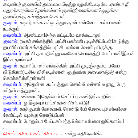
கவுண்டர் குஷாலின் தலையை பிடித்து உலுக்கியபடியே...ஏண்டா நீ
மதுரக்காரன்னா?நாங்கல்லாம் குண்டூர்காரங்களா?ஒழுங்கா
தலைப்புக்கு சம்மந்தமா பேசுடா!
குஷால்
: கடிகர் சங்க கட்டிடத்துலதான் என்னோட கல்யாணம்
நடக்கும்!
கவுண்டர்
: ஆண்டவா!அந்த கட்டிடமே வரக்கூடாது!
குஷால்
: நடிகர் சங்கத்தில் புரட்சி பண்ணி முடிச்சிட்டேன்!அடுத்து
தயாரிப்பாளர் சங்கத்தில் புரட்சி பண்ண வேண்டியிருக்கு..
கவுண்டர்
: புரட்சி தளபதின்னு எவனோ கொளுத்தி போட்டான்!இவன்
இம்ச தாங்கல!
குஷால்
: தயாரிப்பாளர் சங்கத்தில் புரட்சி முடிஞ்சதும்.....(கேப்
விடுகிறார்)...சில விசிலடிச்சான் குஞ்சுங்க
தலைவாஆஆ
என்று
கொக்கரிக்கிறார்கள்!
கவுண்டர்
: அதென்ன..கூட்டத்துல சொல்லி வச்சாப்ல நாலு பேரு
மட்டும் கத்துறான்..
குஷால்
: ண்ணா அதெல்லாம் செட்டப்பு.கண்டுக்காதீங்க!
கவுண்டர்
: ஓ இதுவும் புரட்சிதானா?சரி விடு!
குஷால்
: கரத்குமார்,கோதாரவி ரெண்டு பேர் மேலையும் சர்வதேச
கோர்ட்டில் வழக்கு தொடுப்பேன்!
கவுண்டர்: போதும்டா டேய்..சம்மந்தமில்லாம பேசுனது!கெளம்பு!
.
மொட்ட கிவா கெட்ட கிவாடா.
....என்று எதிரொலிக்க ..