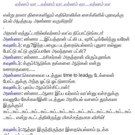
வர்லாம் வா ...வர்லாம் வா..வர்லாம் வா....வர்லாம் வா
என்று நாளா திசைகளிலும் எதிரொலிக்க சைக்கிளில் புறாவுக்கு
பெல் அடித்தபடி அண்ணா வருகிறார்!
.
அதான் வந்துட்டாரில்ல!வர்லாம் வா'வ நிப்பாட்டுங்கடா!
அண்ணா
: ண்ணா ....இப்பத்தான் பட்லி பட ஷூட்டிங்லேர்ந்து வரேன்
கவுண்டர்
: எது?இந்த பழைய படத்தையெல்லாம் புதுசா கல்லுல
போட்டு சுட்டு குடுப்பானே அவந்தான பட்லி?
அண்ணா
: ண்ணா....ரசிகர்கள் அதத்தான் விரும்புறாங்க
கவுண்டர்
: க்கும்!ஆடுங்க தங்களை ஆடுகள் என்று
உணராதவரை.....
அண்ணா
:கொலைவா படத்துல time to leadனு டேக்லைன்
போட்டதுக்கு அந்த ஓட்டு ஓட்டுனாங்க
கவுண்டர்
: புலம்ப ஆரம்பிச்சிட்டான்!
அண்ணா
: ண்ணா...ஆனா இப்ப வர்லாம் வா'ன்னு வச்சதுக்கு
எவனுமே கேக்கல!இனி படத்துல அரசியல் வசனம் தூக்கலா
இருக்கும்!
உய்...உய்...உய்...உய்...உய்...உய்...உய்...உய்...உய்...உய்...உய்...உய்...உய்...உய்.
..உய்... என்று கூட்டத்திலிருந்து மிகச்சத்தமாக விசில்!
கவுண்டர்
:ஆத்தா இருந்திருந்தா இதையெல்லாம் நடக்க