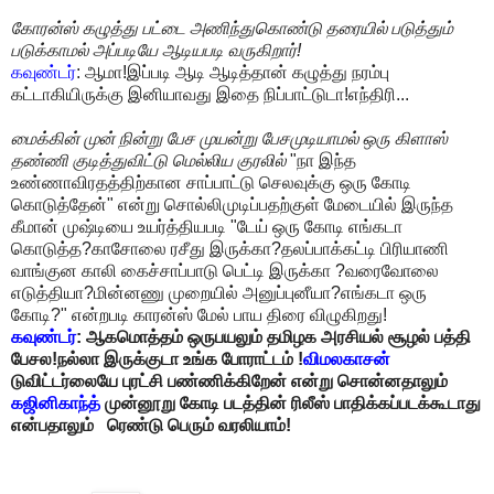
கோரன்ஸ் கழுத்து பட்டை அணிந்துகொண்டு தரையில் படுத்தும்
படுக்காமல் அப்படியே ஆடியபடி வருகிறார்!
கவுண்டர்
: ஆமா!இப்படி ஆடி ஆடித்தான் கழுத்து நரம்பு
கட்டாகியிருக்கு இனியாவது இதை நிப்பாட்டுடா!எந்திரி...
மைக்கின் முன் நின்று பேச முயன்று பேசமுடியாமல் ஒரு கிளாஸ்
தண்ணி குடித்துவிட்டு மெல்லிய குரலில்
"நா இந்த
உண்ணாவிரதத்திற்கான சாப்பாட்டு செலவுக்கு ஒரு கோடி
கொடுத்தேன்" என்று சொல்லிமுடிப்பதற்குள் மேடையில் இருந்த
கீமான் முஷ்டியை உயர்த்தியபடி "டேய் ஒரு கோடி எங்கடா
கொடுத்த?காசோலை ரசீது இருக்கா?தலப்பாக்கட்டி பிரியாணி
வாங்குன காலி கைச்சாப்பாடு பெட்டி இருக்கா ?வரைவோலை
எடுத்தியா?மின்னணு முறையில் அனுப்புனீயா?எங்கடா ஒரு
கோடி?" என்றபடி காரன்ஸ் மேல் பாய திரை விழுகிறது!
கவுண்டர்
: ஆகமொத்தம் ஒருபயலும் தமிழக அரசியல் சூழல் பத்தி
பேசல!நல்லா இருக்குடா உங்க போராட்டம் !
விமலகாசன்
டுவிட்டர்லையே புரட்சி பண்ணிக்கிறேன் என்று சொன்னதாலும்
கஜினிகாந்த்
முன்னூறு கோடி படத்தின் ரிலீஸ் பாதிக்கப்படக்கூடாது
என்பதாலும் ரெண்டு பெரும் வரலியாம்!