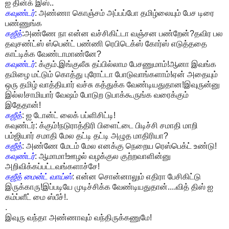
ஐ தின்க் இஸ்..
கவுண்டர்
: அண்ணா கொஞ்சம் அப்பப்போ தமிழ்லையும் பேச டிரை
பண்ணுங்க
கஜீத்
:அண்ணே நா என்ன வச்சிகிட்டா வஞ்சன பண்றேன்?தவிர பல
தவுசண்ட்ஸ் ஸ்பென்ட் பண்ணி ரெபிடெக்ஸ் கோர்ஸ் எடுத்ததை
காட்டிக்க வேண்டாமாண்னே?
கவுண்டர்
: க்கும்.இங்குலீசு தப்பில்லாம பேசணுமாம்!ஆனா இவங்க
தமிழை மட்டும் கொத்து புரோட்டா போடுவாங்களாம்!ஏன் அதையும்
ஒரு தமிழ் வாத்தியார் வச்சு கத்துக்க வேண்டியதுதான!இவுருன்னு
இல்ல!சாமியார் வேஷம் போடுற டுபாக்கூருங்க வரைக்கும்
இதேதான்!
கஜீத்
: ஐ டோன்ட் லைக் பப்ளிசிட்டி!
கவுண்டர்: க்கும்!நடுராத்திரி பிளைட்டை பிடிச்சி சமாதி மாறி
பம்ஜியார் சமாதி மேல தட்டி தட்டி அழுத மாதிரியா?
கஜீத்
: அண்ணே மேடம் மேல எனக்கு நெறைய ரெஸ்பெக்ட் உண்டு!
கவுண்டர்
: ஆமாமா!ஊழல் வழக்குல குற்றவாளின்னு
அறிவிக்கப்பட்டவங்களாச்சே!
கஜீத் மைன்ட் வாய்ஸ்
: என்ன சொன்னாலும் எதிரா பேசிகிட்டு
இருக்காரு!இப்படியே முடிச்சிக்க வேண்டியதுதான்....வித் திஸ் ஐ
கம்ப்ளீட் மை ஸ்பீச்!.
.
இவுரு வந்தா அண்ணாவும் வந்திருக்கணுமே!