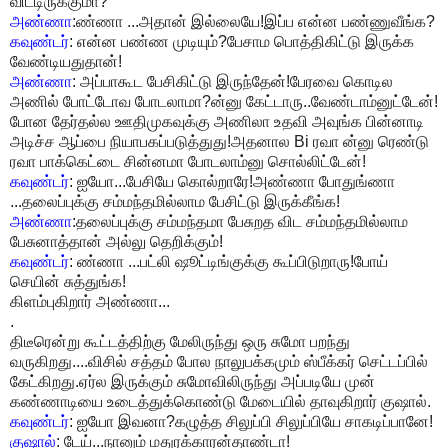
விட்டிருக்குமா?
அண்ணா
:ண்ணா ...அதான் இல்லையே!இப்ப என்ன பண்ணுவீங்க?
கவுண்டர்
: என்ன பண்ண முடியும்?பேசாம பொத்திகிட்டு இருக்க
வேண்டியதுதான்!
அண்ணா
: அப்பாகூட பேசிகிட்டு இருந்தேன்!பேரவை கொடில
அணில் போட்டோவ போடலாமா?ன்னு கேட்டாரு..வேண்டாம்னுட்டேன்!
போன தேர்தல்ல ஊதிமுகவுக்கு அணிலா உதவி அவுங்க பின்னாடி
அடிச்ச ஆப்பை நியாபகப்படுத்துது!அதனால Bi ரவா ன்னு ரெண்டு
ரவா பாக்கெட்டை சின்னமா போடலாம்னு சொல்லிட்டேன்!
கவுண்டர்
: ஐயோ...பேசியே கொல்றாரே!அண்ணா போதுங்ணா
...தலைப்புக்கு சம்மந்தமில்லாம பேசிட்டு இருக்கீங்க!
அண்ணா
:தலைப்புக்கு சம்மந்தமா பேசுறத விட சம்மந்தமில்லாம
பேசுனாத்தான் அல்லு தெறிக்கும்!
கவுண்டர்
: ண்ணா ...பட்லி ஷூட்டிங்குக்கு கூப்பிடுறாரு!போய்
செயின் சுத்துங்க!
கிளம்புகிறார் அண்ணா...
.
திடீரென்று கூட்டத்திற்கு மேலிருந்து ஒரு சுமோ பறந்து
வருகிறது....விசில் சத்தம் போல நாலுபக்கமும் ஸ்பீக்கர் செட்டப்பில்
கேட்கிறது.ஏர்ல இருக்கும் சுமோவிலிருந்து அப்படியே முன்
கண்ணாடியை உடைத்துக்கொண்டு மேடையில் தாவுகிறார் குஷால்.
கவுண்டர்
: ஐயோ இவனா?கழுத்த சிலுப்பி சிலுப்பியே சாகடிப்பானே!
குஷால்
: டேய்...நானும் மதுரக்காரன்தாண்டா!