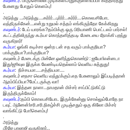
கவுண்டர்
: பாரு!சொல்லி முடிக்கல!அதுக்குள்ள!யப்பா கித்தார்த்து
பேசுனது போதும் கெளம்பு!
.
அடுத்து ...அடுத்து....
கர்ர்ர்...புர்ர்ர்...கர்ர்ர்....கொலபசியோட
வந்திருக்கேன்
....என்று உறுமல் சத்தம் எங்கிருந்தோ கேக்கிறது
கவுண்டர்
: டேய் யாரங்க?தம்பிக்கு ஒரு பிரியாணி பொட்டலம் பார்சல்!
கூட்டத்திலிருந்து கூர்யா கொந்தளித்தபடி மேடையை நோக்கி பறந்து
வருகிறார்!
கூர்யா
: ஓங்கி கடிச்சா ஒன்ற டன் சத வரும் பாக்குறியா?
பாக்குறியா?பாக்குறியா?
கவுண்டர் மேடைக்கு பின்னே ஒளிந்துகொண்டு
: ஐயோ!என்னடா
இது!ஜூவுல இருக்க வேண்டியதெல்லாம் வெளிய சுத்துது!
கூர்யா
: நிச்சயமா.....சத்தியமா....
கவுண்டர் நைசா வெளிய வந்து
:க்கும்.எத பேசுனாலும் இப்படித்தான்
ஆரம்பிப்பியா?மேட்டருக்கு வா!
கூர்யா
: இத்தன நாளா...நாமதான் மிச்சர் சாப்பிட்டுகிட்டு
இருந்திருக்கோம்!
கவுண்டர்
:தம்பி கொலபசியோட இருக்கேன்னு சொல்லும்போதே நா
டவுட் ஆனேன்!சரி.சரி.நிகழ்ச்சி முடிஞ்சதும் ஒரு கிலோ மிச்சர்
வாங்கிட்டு போ!கெளம்பு!
.
அடுத்து
பீர்ஜே பாலாஜி வருகிறார்..
.