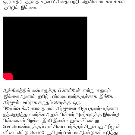
ஒருமாதிரி தந்தை உறவா? அதைப்பற்றி தெளிவான காட்சிகள்
தமிழில் இல்லை.
ஆங்கிலத்தில் லயோனுக்கு பிளேஸ்பேக் என்று எதுவும்
இல்லை.ஆனால் தமிழ் பார்வையாளர்களுக்காக இங்கே
அர்ஜுன் உயிராக கருதும் செடிக்கு ஒரு
பிளேஸ்பேக்.அனாதையான அர்ஜுனை விஜயகுமார்-மஞ்சுளா
தத்தெடுத்து வளர்க்க அதன் பின்னர் அவர்களுக்கு இரண்டு
பிள்ளைகள் பிறக்க "இனி இவன் எதுக்கு?" என்று
பேசிகொண்டிருக்கும் காட்சியை பார்க்கும் சிறுவயது அர்ஜுன்
வீட்டை விட்டு வெளியேறுகிறார்.பின் பல ஆண்டுகள் கழித்து