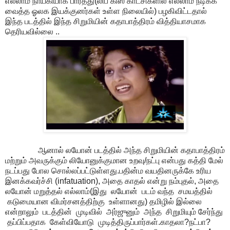
எல்லாம் நாயகியாக பார்த்து(லிப் கிஸ் காட்சிகளில் எல்லாம் நடிக்க
வைத்த ஓலக இயக்குனர்கள் உள்ள நிலையில்) பழகிவிட்டதால்
இந்த படத்தில் இந்த சிறுமியின் கதாபாத்திரம் வித்தியாசமாக
தெரியவில்லை ..
ஆனால் லயோன் படத்தில் அந்த சிறுமியின் கதாபாத்திரம்
மற்றும் அவருக்கும் லியோனுக்குமான உறவு/நட்பு என்பது கத்தி மேல்
நடப்பது போல சொல்லப்பட்டுள்ளது.பதின்ம வயதினருக்கே உரிய
இனக்கவர்ச்சி (infatuation), அதை காதல் என்று நம்புதல், அதை
லயோன் மறுத்தல் எல்லாம்(இது லயோன் படம் வந்த சமயத்தில்
கடுமையான விமர்சனத்திற்கு உள்ளானது) தமிழில் இல்லை
என்றாலும் படத்தின் முடிவில் அர்ஜுனும் அந்த சிறுமியும் சேர்ந்து
தப்பிப்பதாக கேள்வியோடு முடித்திருப்பார்கள்.காதலா?நட்பா?