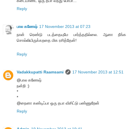
கடையாண்ட ஒரு தபா வந்து போபா...
Reply
பால கணேஷ்
17 November 2013 at 07:23
நான் ரெண்டு படத்தையுமே பார்த்ததில்லை. ஆனா நீங்க
சொல்லியிருக்கறதை மிக ரசித்தேன்!
Reply
Vadakkupatti Raamsami
17 November 2013 at 12:51
@பால கணேஷ்
நன்றி :)
*
*
@நைனா கண்டிப்பா ஒரு தபா விசிட்டு பண்ணுறேன்
Reply
Admin
19 November 2013 at 19:41