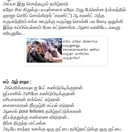
அய்யா இது மொத்தமும் தமிழ்நாடு
ஏதோ சில கிறுக்கு பயபுள்ளைக ஏதோ அது பேரென்ன (பக்கத்தில்
ஹாஜா செரிப் சொல்கிறார் "கரண்ட்") ஆ கரண்ட் அந்த
கருமாந்திரம் எங்க ஊருக்கு வரும்னு சொல்லி பல கோடி ஒதுக்கி
இந்த கம்பியெல்லாம் மேல கட்டுனாங்க..ஆனா வரலியே...வவுறு
எரியுதுலே...
எம் ஆர் ராதா :
அமெரிக்காவுல ஐ பேட் கண்டுபிடிக்குறான்
ஜப்பானில் அசிமோ கண்டுபிடிக்குறான்
ரசியாகாரன் ராக்கெட் உடுறான்
சைனாகாரன் நீர்மூழ்கி கப்பல் உடுறான்
ஆனால் poor fellows தமிழ்நாட்டுக்காரன்
தீப்பந்ததுக்கு எண்ணை விடுறான்..
நீங்க திருந்த மாட்டீங்க
அடியே காந்தா உனக்கு ஒரு குட்பை தமிழ்நாட்டுக்கு ஒரு குட்பை