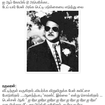
ஐ ஆம் கோயிங் டூ அமெரிக்கா..
டேய் யார் மேன் அங்க பெட்டி படுக்கையை எடுத்து வை
ரகுவரன்:
வீட்டிற்குள் வருகிறார்..வியர்க்க விறுவிறுக்க பேன் சுவிட்சை
போடுகிறார் ....ஆனந்த்பாபு "கரண்ட் இல்லை " என்று சொல்கிறார் ...
டென்சன் ஆகி "
ஐ நோ ஐநோ ஐநோ ஐ நோ ஐ நோ ஐ நோ ஐ நோ
"
என மின்சார மீட்டரை பிடுங்கி எறிகிறார்.
.ஐ நோ ஐ நோ
...