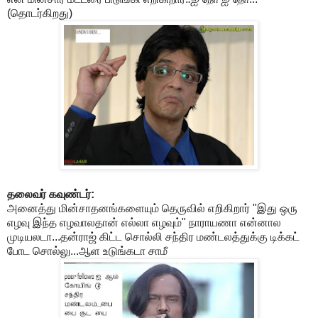
(தொடர்கிறது)
தலைவர் கவுண்டர்:
அனைத்து மின்சாதனங்களையும் தெருவில் எறிகிறார் "இது ஒரு
எழவு இந்த எழவாலதான் எல்லா எழவும்" நாராயணா என்னால
முடியலடா...தன்ராஜ் கிட்ட சொல்லி சந்திர மண்டலத்துக்கு டிக்கட்
போட சொல்லு...ஆள உடுங்கடா சாமீ