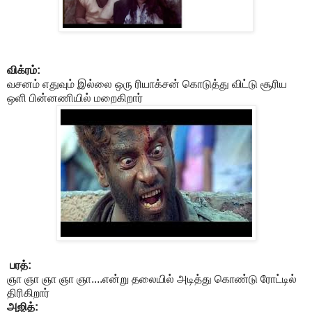
விக்ரம்:
வசனம் எதுவும் இல்லை ஒரு ரியாக்சன் கொடுத்து விட்டு சூரிய
ஒளி பின்னணியில் மறைகிறார்
பரத்:
ஞா ஞா ஞா ஞா ஞா....என்று தலையில் அடித்து கொண்டு ரோட்டில்
திரிகிறார்
அஜித்: